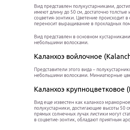
Вид представлен полукустарниками, дости
имеют длину до 50 см, достаточно толстые 
соцветия-зонтики. Цветение происходит в
переносит выращивание в прохладных по
Вид представлен в основном кустарниками
небольшими волосками.
Каланхоэ войлочное (Kalanc
Представители этого вида – полукустарники
небольшими волосками. Миниатюрные цвет
Каланхоэ крупноцветковое (K
Вид еще известен как каланхоэ мраморное 
полукустарники, достигающие высоты 50 с
прямых солнечных лучах листики могут ст
в соцветие-зонтик, обладают приятным аро