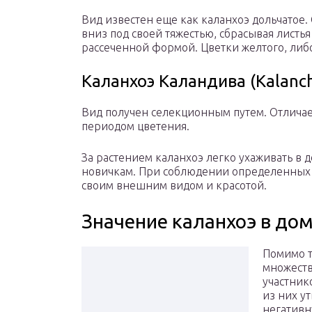
Вид известен еще как каланхоэ дольчатое.
вниз под своей тяжестью, сбрасывая листья
рассеченной формой. Цветки желтого, либ
Каланхоэ Каландива (Kalanch
Вид получен селекционным путем. Отлича
периодом цветения.
За растением каланхоэ легко ухаживать в д
новичкам. При соблюдении определенных п
своим внешним видом и красотой.
Значение каланхоэ в до
Помимо т
множеств
участник
из них у
негативн