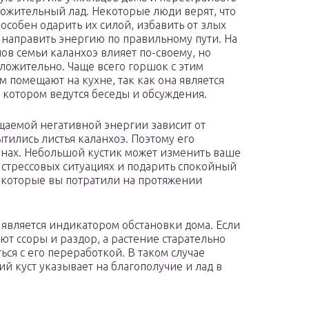
ложительный лад. Некоторые люди верят, что
пособен одарить их силой, избавить от злых
 направить энергию по правильному пути. На
нов семьи каланхоэ влияет по-своему, но
оложительно. Чаще всего горшок с этим
м помещают на кухне, так как она является
в котором ведутся беседы и обсуждения.
ощаемой негативной энергии зависит от
тились листья каланхоэ. Поэтому его
нах. Небольшой кустик может изменить ваше
 стрессовых ситуациях и подарить спокойный
, которые вы потратили на протяжении
 является индикатором обстановки дома. Если
уют ссоры и раздор, а растение старательно
ься с его переработкой. В таком случае
й куст указывает на благополучие и лад в