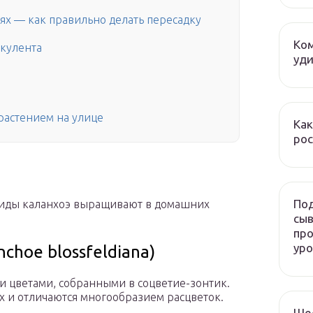
ях — как правильно делать пересадку
Ком
ккулента
уди
 растением на улице
Как
рос
Под
 виды каланхоэ выращивают в домашних
сыв
про
ур
choe blossfeldiana)
и цветами, собранными в соцветие-зонтик.
 и отличаются многообразием расцветок.
Ше