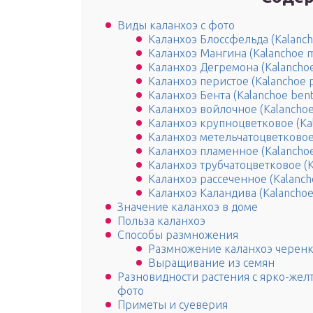
Виды каланхоэ с фото
Каланхоэ Блоссфельда (Kalancho
Каланхоэ Мангина (Kalanchoe ma
Каланхоэ Дегремона (Kalanchoe
Каланхоэ перистое (Kalanchoe p
Каланхоэ Бента (Kalanchoe benti
Каланхоэ войлочное (Kalanchoe
Каланхоэ крупноцветковое (Kal
Каланхоэ метельчатоцветковое (
Каланхоэ пламенное (Kalancho
Каланхоэ трубчатоцветковое (Ka
Каланхоэ рассеченное (Kalanchoe
Каланхоэ Каландива (Kalanchoe 
Значение каланхоэ в доме
Польза каланхоэ
Способы размножения
Размножение каланхоэ черен
Выращивание из семян
Разновидности растения с ярко-же
фото
Приметы и суеверия