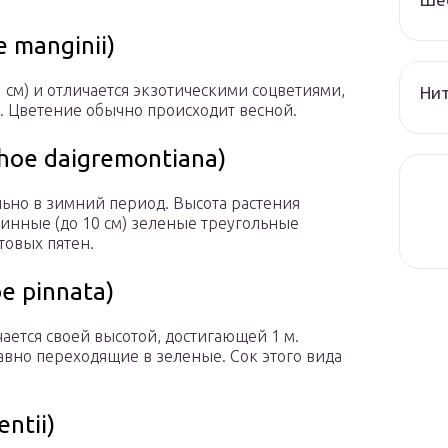
 manginii)
см) и отличается экзотическими соцветиями,
Нит
 Цветение обычно происходит весной.
hoe daigremontiana)
льно в зимний период. Высота растения
длинные (до 10 см) зеленые треугольные
товых пятен.
e pinnata)
ается своей высотой, достигающей 1 м.
авно переходящие в зеленые. Сок этого вида
ntii)