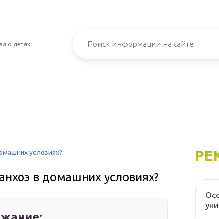
ал о детях
РЕ
домашних условиях?
анхоэ в домашних условиях?
Осо
уни
жание: