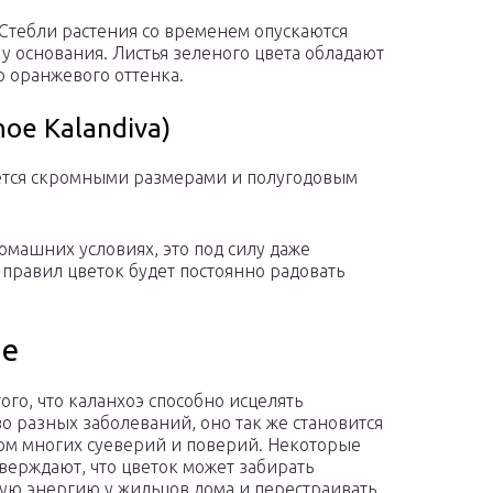
 Стебли растения со временем опускаются
 у основания. Листья зеленого цвета обладают
о оранжевого оттенка.
oe Kalandiva)
ется скромными размерами и полугодовым
омашних условиях, это под силу даже
равил цветок будет постоянно радовать
ме
ого, что каланхоэ способно исцелять
о разных заболеваний, оно так же становится
ом многих суеверий и поверий. Некоторые
тверждают, что цветок может забирать
ую энергию у жильцов дома и перестраивать