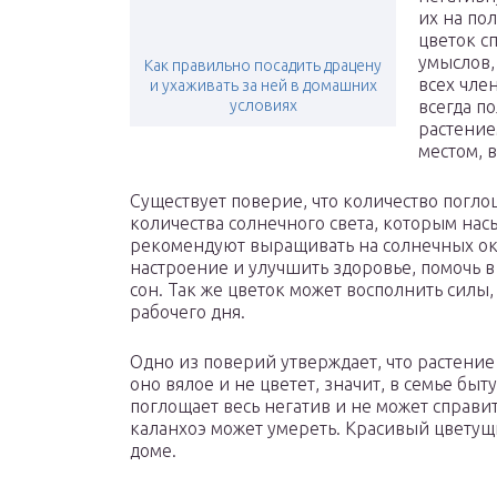
их на по
цветок с
умыслов,
Как правильно посадить драцену
всех чле
и ухаживать за ней в домашних
условиях
всегда п
растение
местом, 
Существует поверие, что количество погл
количества солнечного света, которым насы
рекомендуют выращивать на солнечных ок
настроение и улучшить здоровье, помочь в
сон. Так же цветок может восполнить силы
рабочего дня.
Одно из поверий утверждает, что растение
оно вялое и не цветет, значит, в семье быт
поглощает весь негатив и не может справит
каланхоэ может умереть. Красивый цветущи
доме.