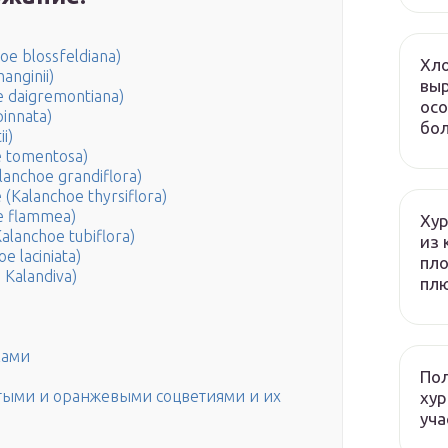
e blossfeldiana)
Хло
nginii)
выр
 daigremontiana)
осо
innata)
бол
i)
 tomentosa)
anchoe grandiflora)
Kalanchoe thyrsiflora)
e flammea)
Хур
lanchoe tubiflora)
из 
 laciniata)
пло
Kalandiva)
плю
ками
Пол
лтыми и оранжевыми соцветиями и их
хур
уча