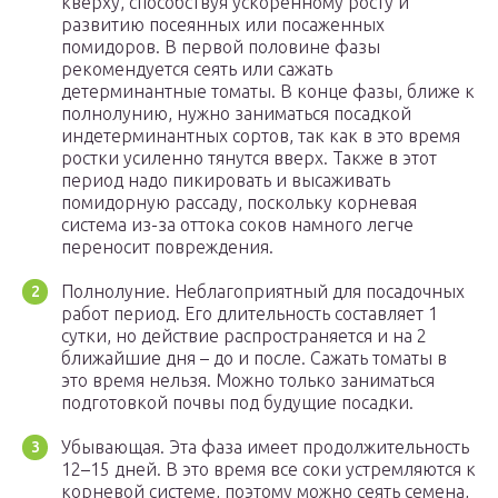
кверху, способствуя ускоренному росту и
развитию посеянных или посаженных
помидоров. В первой половине фазы
рекомендуется сеять или сажать
детерминантные томаты. В конце фазы, ближе к
полнолунию, нужно заниматься посадкой
индетерминантных сортов, так как в это время
ростки усиленно тянутся вверх. Также в этот
период надо пикировать и высаживать
помидорную рассаду, поскольку корневая
система из-за оттока соков намного легче
переносит повреждения.
Полнолуние. Неблагоприятный для посадочных
работ период. Его длительность составляет 1
сутки, но действие распространяется и на 2
ближайшие дня – до и после. Сажать томаты в
это время нельзя. Можно только заниматься
подготовкой почвы под будущие посадки.
Убывающая. Эта фаза имеет продолжительность
12–15 дней. В это время все соки устремляются к
корневой системе, поэтому можно сеять семена,