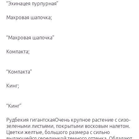
“Эхинацея пурпурная”
Махровая шапочка;
“Махровая шапочка”
Компакта;
“Компакта”
Кинг;
“Кинг”
Рудбекия гигантскаяОчень крупное растение с сизо-
зелеными листьями, покрытыми восковым налетом.
Цветки желтые, большого размера с сильно
выдающейся серединкой темного оттенка. Обладают