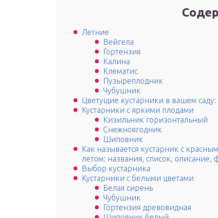
Содер
Летние
Вейгела
Гортензия
Калина
Клематис
Пузыреплодник
Чубушник
Цветущие кустарники в вашем саду:
Кустарники с яркими плодами
Кизильник горизонтальный
Снежноягодник
Шиповник
Как называется кустарник с красным
летом: названия, список, описание, 
Выбор кустарника
Кустарники с белыми цветами
Белая сирень
Чубушник
Гортензия древовидная
Шиповник белый