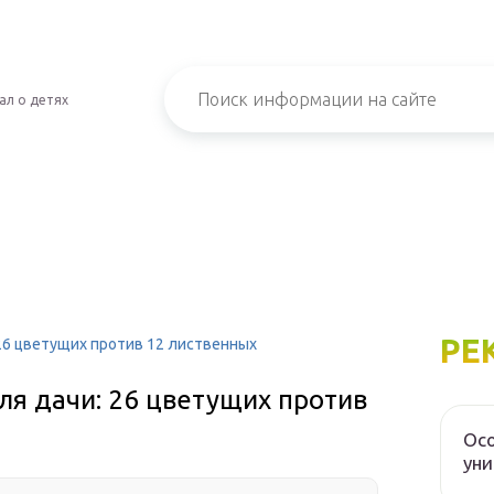
ал о детях
РЕ
26 цветущих против 12 лиственных
ля дачи: 26 цветущих против
Осо
уни