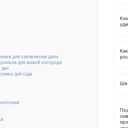
Ком
уди
Как
рос
вьев для озеленения дачи
арников для живой изгороди
 дач
рники для сада
Ше
московья
Под
сыв
ый
про
ур