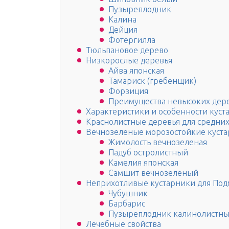
Пузыреплодник
Калина
Дейция
Фотергилла
Тюльпановое дерево
Низкорослые деревья
Айва японская
Тамариск (гребенщик)
Форзиция
Преимущества невысоких дере
Характеристики и особенности куст
Краснолистные деревья для средних
Вечнозеленые морозостойкие куста
Жимолость вечнозеленая
Падуб остролистный
Камелия японская
Самшит вечнозеленый
Неприхотливые кустарники для Под
Чубушник
Барбарис
Пузыреплодник калинолистн
Лечебные свойства