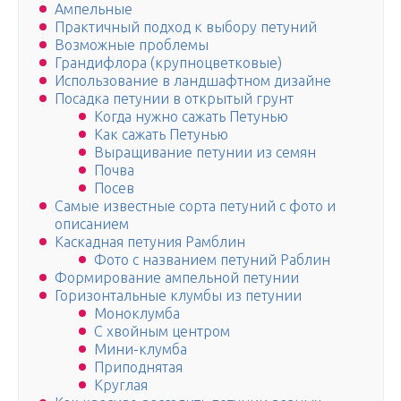
Ампельные
Практичный подход к выбору петуний
Возможные проблемы
Грандифлора (крупноцветковые)
Использование в ландшафтном дизайне
Посадка петунии в открытый грунт
Когда нужно сажать Петунью
Как сажать Петунью
Выращивание петунии из семян
Почва
Посев
Самые известные сорта петуний с фото и
описанием
Каскадная петуния Рамблин
Фото с названием петуний Раблин
Формирование ампельной петунии
Горизонтальные клумбы из петунии
Моноклумба
С хвойным центром
Мини-клумба
Приподнятая
Круглая