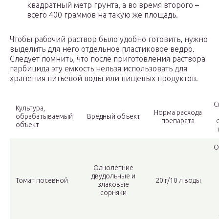
квадратный метр грунта, а во время второго –
всего 400 граммов на такую же площадь.
Чтобы рабочий раствор было удобно готовить, нужно
выделить для него отдельное пластиковое ведро.
Следует помнить, что после приготовления раствора
гербицида эту емкость нельзя использовать для
хранения питьевой воды или пищевых продуктов.
С
Культура,
Норма расхода
обрабатываемый
Вредный объект
препарата
объект
О
Однолетние
двудольные и
Томат посевной
20 г/10 л воды
злаковые
сорняки