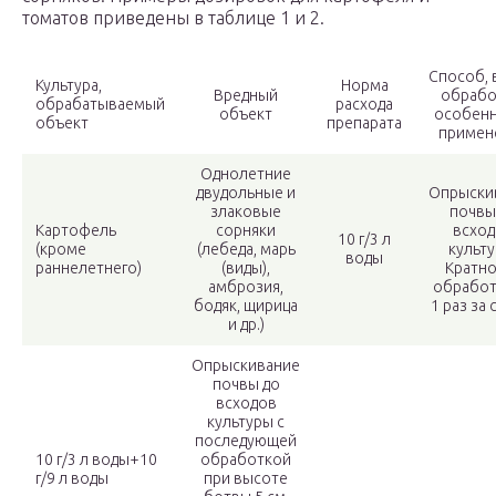
томатов приведены в таблице 1 и 2.
Способ, 
Культура,
Норма
Вредный
обрабо
обрабатываемый
расхода
объект
особен
объект
препарата
примен
Однолетние
двудольные и
Опрыски
злаковые
почвы
Картофель
сорняки
всход
10 г/3 л
(кроме
(лебеда, марь
культу
воды
раннелетнего)
(виды),
Кратно
амброзия,
обрабо
бодяк, щирица
1 раз за 
и др.)
Опрыскивание
почвы до
всходов
культуры с
последующей
10 г/3 л воды+10
обработкой
г/9 л воды
при высоте