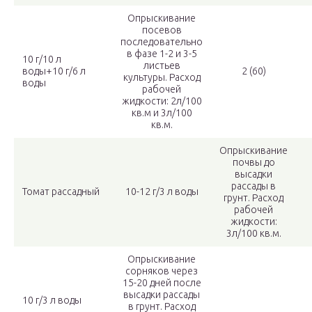
Опрыскивание
посевов
последовательно
в фазе 1-2 и 3-5
10 г/10 л
листьев
воды+10 г/6 л
2 (60)
культуры. Расход
воды
рабочей
жидкости: 2л/100
кв.м и 3л/100
кв.м.
Опрыскивание
почвы до
высадки
рассады в
Томат рассадный
10-12 г/3 л воды
грунт. Расход
рабочей
жидкости:
3л/100 кв.м.
Опрыскивание
сорняков через
15-20 дней после
высадки рассады
10 г/3 л воды
в грунт. Расход