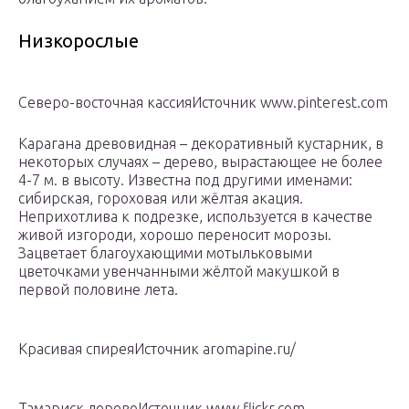
Низкорослые
Северо-восточная кассияИсточник www.pinterest.com
Карагана древовидная – декоративный кустарник, в
некоторых случаях – дерево, вырастающее не более
4-7 м. в высоту. Известна под другими именами:
сибирская, гороховая или жёлтая акация.
Неприхотлива к подрезке, используется в качестве
живой изгороди, хорошо переносит морозы.
Зацветает благоухающими мотыльковыми
цветочками увенчанными жёлтой макушкой в
первой половине лета.
Красивая спиреяИсточник aromapine.ru/
Тамариск деревоИсточник www.flickr.com