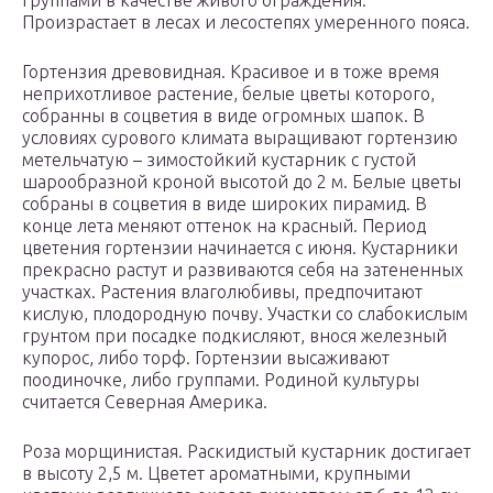
группами в качестве живого ограждения.
Произрастает в лесах и лесостепях умеренного пояса.
Гортензия древовидная. Красивое и в тоже время
неприхотливое растение, белые цветы которого,
собранны в соцветия в виде огромных шапок. В
условиях сурового климата выращивают гортензию
метельчатую – зимостойкий кустарник с густой
шарообразной кроной высотой до 2 м. Белые цветы
собраны в соцветия в виде широких пирамид. В
конце лета меняют оттенок на красный. Период
цветения гортензии начинается с июня. Кустарники
прекрасно растут и развиваются себя на затененных
участках. Растения влаголюбивы, предпочитают
кислую, плодородную почву. Участки со слабокислым
грунтом при посадке подкисляют, внося железный
купорос, либо торф. Гортензии высаживают
поодиночке, либо группами. Родиной культуры
считается Северная Америка.
Роза морщинистая. Раскидистый кустарник достигает
в высоту 2,5 м. Цветет ароматными, крупными