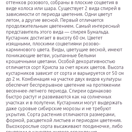
оттенков розового, собраны в плоские соцветия в
виде колоса или шара. Существует 2 вида спирей в
зависимости от периода цветения. Одни цветут
летом, а другие весной. Первый отличается
продолжительным цветением. Самый интересный
представитель этого вида — спирея Бумальда.
Кустарник достигает в высоту 60 см. Цветет
изящными, плоскими соцветиями розово-
карминового цвета. Виды, цветущие весной, имеют
поникающие ветви, усыпанные белыми
крошечными цветами. Особой декоративностью
отличается сорт Криспа за счет ярких цветов. Высота
кустарников зависит от сорта и варьируется от 50 см
до 2 м. Комбинация на участке двух видов культуры
обеспечит беспрерывное цветение на протяжении
весеннее-летнего периода. Спиреи одинаково
быстро растут и развиваются как на солнечных
участках и в полутени. Кустарники могут выдержать
даже суровые сибирские морозы и не требуют
укрытия. Сорта растения отличаются размерами,
формой, расцветкой листьев и периодом цветения.
Высокорослые сорта высаживают поодиночке, либо