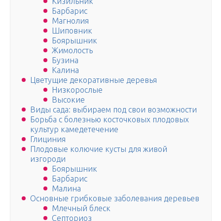
Кизильник
Барбарис
Магнолия
Шиповник
Боярышник
Жимолость
Бузина
Калина
Цветущие декоративные деревья
Низкорослые
Высокие
Виды сада: выбираем под свои возможности
Борьба с болезнью косточковых плодовых
культур камедетечение
Глициния
Плодовые колючие кусты для живой
изгороди
Боярышник
Барбарис
Малина
Основные грибковые заболевания деревьев
Млечный блеск
Септориоз