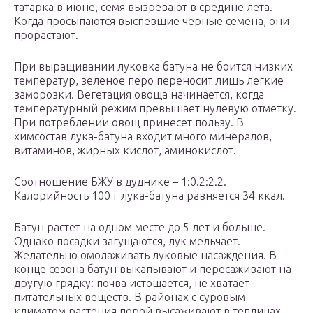
татарка в июне, семя вызревают в средине лета.
Когда просыпаются выспевшие черные семена, они
прорастают.
При выращивании луковка батуна не боится низких
температур, зеленое перо переносит лишь легкие
заморозки. Вегетация овоща начинается, когда
температурный режим превышает нулевую отметку.
При потреблении овощ принесет пользу. В
химсостав лука-батуна входит много минералов,
витаминов, жирных кислот, аминокислот.
Соотношение БЖУ в дуднике – 1:0.2:2.2.
Калорийность 100 г лука-батуна равняется 34 ккал.
Батун растет на одном месте до 5 лет и больше.
Однако посадки загущаются, лук мельчает.
Желательно омолаживать луковые насаждения. В
конце сезона батун выкапывают и пересаживают на
другую грядку: почва истощается, не хватает
питательных веществ. В районах с суровым
климатом растения порой высаживают в теплицах,