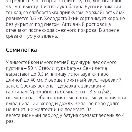
У среднеспелого сорта развиты кусты, достигающие
45 см в высоту. Листва лука-батуна Русский зимний
тонкая, со слабоострым привкусом. Урожайность с м2
равняется 3.6 кг. Холодостойкий сорт зимует хорошо
без укрытия под снегом. Активный рост овоща
отмечают после схода снежного покрова. В апреле
срезают густую зелень.
Семилетка
У зимостойкой многолетней культуры вес одного
кустика – 50 г. Стебли лука батуна Семилетка
вырастают до 0.5 м, в пищу используется перо
длиной до 40 см. У овоща приятный вкус, нерезкий
запах. Свежая зелень – добавка к закускам и
гарнирам. Урожайность Семилетки – 3.5 кг/м2,
несмотря на неблагоприятные погодные условия при
вырашивании: холод и дождь. Зеленое перо долго
не вянет, не желтеет и не полегает. За
вегетационный период у батуна срезают зелень до 4
раз.