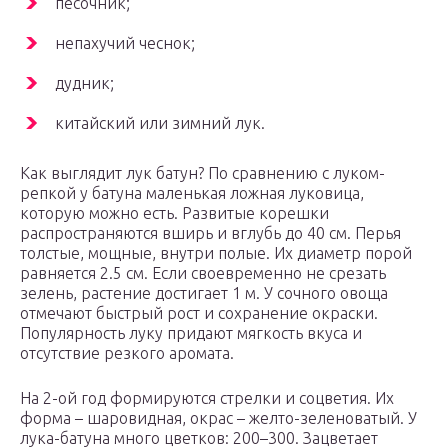
песочник;
непахучий чеснок;
дудник;
китайский или зимний лук.
Как выглядит лук батун? По сравнению с луком-
репкой у батуна маленькая ложная луковица,
которую можно есть. Развитые корешки
распространяются вширь и вглубь до 40 см. Перья
толстые, мощные, внутри полые. Их диаметр порой
равняется 2.5 см. Если своевременно не срезать
зелень, растение достигает 1 м. У сочного овоща
отмечают быстрый рост и сохранение окраски.
Популярность луку придают мягкость вкуса и
отсутствие резкого аромата.
На 2-ой год формируются стрелки и соцветия. Их
форма – шаровидная, окрас – желто-зеленоватый. У
лука-батуна много цветков: 200–300. Зацветает