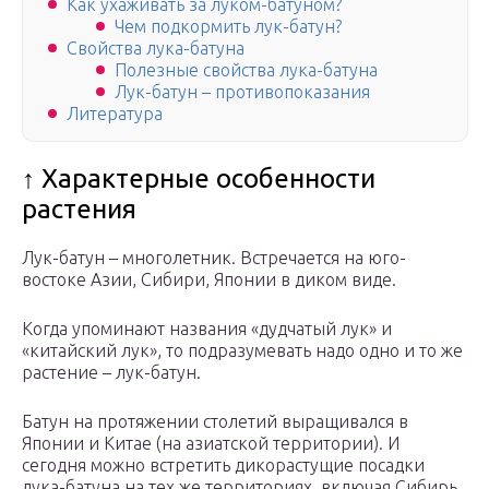
Как ухаживать за луком-батуном?
Чем подкормить лук-батун?
Свойства лука-батуна
Полезные свойства лука-батуна
Лук-батун – противопоказания
Литература
↑ Характерные особенности
растения
Лук-батун – многолетник. Встречается на юго-
востоке Азии, Сибири, Японии в диком виде.
Когда упоминают названия «дудчатый лук» и
«китайский лук», то подразумевать надо одно и то же
растение – лук-батун.
Батун на протяжении столетий выращивался в
Японии и Китае (на азиатской территории). И
сегодня можно встретить дикорастущие посадки
лука-батуна на тех же территориях, включая Сибирь.