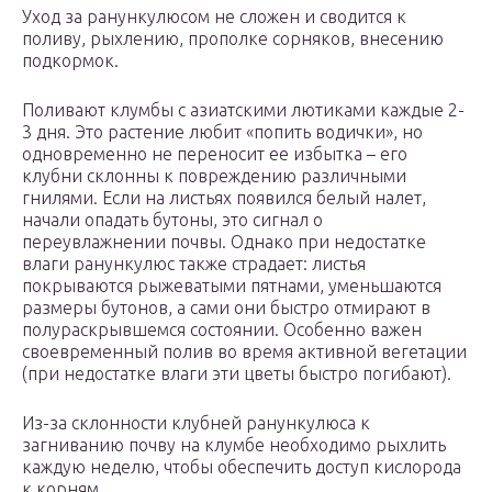
Уход за ранункулюсом не сложен и сводится к
поливу, рыхлению, прополке сорняков, внесению
подкормок.
Поливают клумбы с азиатскими лютиками каждые 2-
3 дня. Это растение любит «попить водички», но
одновременно не переносит ее избытка – его
клубни склонны к повреждению различными
гнилями. Если на листьях появился белый налет,
начали опадать бутоны, это сигнал о
переувлажнении почвы. Однако при недостатке
влаги ранункулюс также страдает: листья
покрываются рыжеватыми пятнами, уменьшаются
размеры бутонов, а сами они быстро отмирают в
полураскрывшемся состоянии. Особенно важен
своевременный полив во время активной вегетации
(при недостатке влаги эти цветы быстро погибают).
Из-за склонности клубней ранункулюса к
загниванию почву на клумбе необходимо рыхлить
каждую неделю, чтобы обеспечить доступ кислорода
к корням.