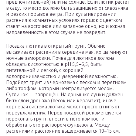
предпочтительней) или на солнце. Если лютик растет
в саду, то место должно быть защищено от сквозняка
и резких порывов ветра. При культивировании
растения в комнатных условиях горшок с цветком
ставят на восточное или западное окно, но и южная
направленность в этом случае не повредит.
Посадка лютика в открытый грунт. Обычно
высаживают растения в середине мая, когда минуют
ночные заморозки. Почва для лютиков должна
обладать кислотностью в pH 5,5–6,5, быть
питательной и легкой, с хорошей
водопроницаемостью и умеренной влажностью.
Подойдет грунт из чернозема с песком и перегноем
либо торфом, который нейтрализуется мелом.
Суглинок — запрещён. На донышке лунки должен
быть слой дренажа (песок или керамзит), иначе
корневая система лютика может просто сгнить от
переувлажнения. Перед посадкой рекомендуется
перекопать грунт, внести в него компост и
обработать его раствором фундазола. Между
растениями расстояние выдерживается 10–15 см.