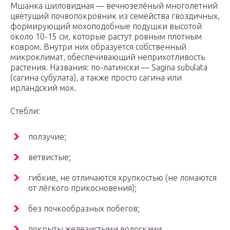
Мшанка шиловидная — вечнозелёный многолетний
цветущий почвопокровник из семейства гвоздичных,
формирующий мохоподобные подушки высотой
около 10-15 см, которые растут ровным плотным
ковром. Внутри них образуется собственный
микроклимат, обеспечивающий неприхотливость
растения. Названия: по-латински — Sagina subulata
(сагина субулата), а также просто сагина или
ирландский мох.
Стебли:
ползучие;
ветвистые;
гибкие, не отличаются хрупкостью (не ломаются
от лёгкого прикосновения);
без почкообразных побегов;
покрыты железистыми волосками.