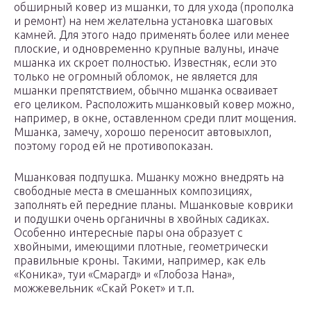
обширный ковер из мшанки, то для ухода (прополка
и ремонт) на нем желательна установка шаговых
камней. Для этого надо применять более или менее
плоские, и одновременно крупные валуны, иначе
мшанка их скроет полностью. Известняк, если это
только не огромный обломок, не является для
мшанки препятствием, обычно мшанка осваивает
его целиком. Расположить мшанковый ковер можно,
например, в окне, оставленном среди плит мощения.
Мшанка, замечу, хорошо переносит автовыхлоп,
поэтому город ей не противопоказан.
Мшанковая подпушка. Мшанку можно внедрять на
свободные места в смешанных композициях,
заполнять ей передние планы. Мшанковые коврики
и подушки очень органичны в хвойных садиках.
Особенно интересные пары она образует с
хвойными, имеющими плотные, геометрически
правильные кроны. Такими, например, как ель
«Коника», туи «Смарагд» и «Глобоза Нана»,
можжевельник «Скай Рокет» и т.п.