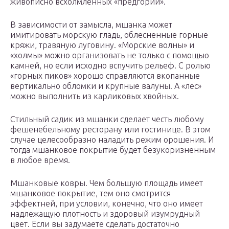
живописно всхолмленных «предгорий».
В зависимости от замысла, мшанка может
имитировать морскую гладь, облесненные горные
кряжи, травяную луговину. «Морские волны» и
«холмы» можно организовать не только с помощью
камней, но если исходно вспучить рельеф. С ролью
«горных пиков» хорошо справляются вкопанные
вертикально обломки и крупные валуны. А «лес»
можно выполнить из карликовых хвойных.
Стильный садик из мшанки сделает честь любому
фешенебельному ресторану или гостинице. В этом
случае целесообразно наладить режим орошения. И
тогда мшанковое покрытие будет безукоризненным
в любое время.
Мшанковые ковры. Чем большую площадь имеет
мшанковое покрытие, тем оно смотрится
эффектней, при условии, конечно, что оно имеет
надлежащую плотность и здоровый изумрудный
цвет. Если вы задумаете сделать достаточно