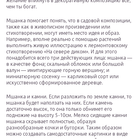
желание впихнуть в декоративную композицию все,
чем ты богат.
Мшанка помогает понять, что в садовой композиции,
также как в живописном произведении или
стихотворении, могут иметь место идея и образ.
Например, вполне реально с помощью растений
выполнить живую иллюстрацию к лермонтовскому
стихотворению «На севере диком». И для этого
понадобится всего три действующих лица: мшанка —
в качестве фона; скальный обломок или большой
валун — имитирующие горную вершину; и
миниатюрную сосенку — карликовый сорт или
искусственно сформированное деревце.
Мшанка и камни. Если разложить по земле камни, то
мшанка будет наползать на них. Если камень
достаточно высок, то она только обнимет его
подножие на высоту 5-10см. Мелко сидящие камни
мшанка скрывает полностью, образуя
разнообразные кочки и бугорки. Таким образом
можно создавать самодостаточные картинки в виде