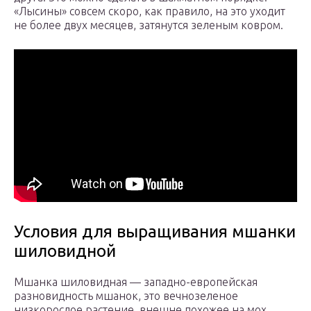
«Лысины» совсем скоро, как правило, на это уходит
не более двух месяцев, затянутся зеленым ковром.
Условия для выращивания мшанки
шиловидной
Мшанка шиловидная — западно-европейская
разновидность мшанок, это вечнозеленое
низкорослое растение, внешне похожее на мох,