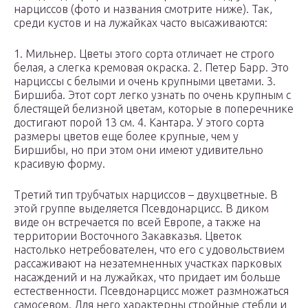
нарциссов (фото и названия смотрите ниже). Так,
среди кустов и на лужайках часто высаживаются:
1. Мильнер. Цветы этого сорта отличает не строго
белая, а слегка кремовая окраска. 2. Петер Барр. Это
нарциссы с белыми и очень крупными цветами. 3.
Биршиба. Этот сорт легко узнать по очень крупным с
блестящей белизной цветам, которые в поперечнике
достигают порой 13 см. 4. Кантара. У этого сорта
размеры цветов еще более крупные, чем у
Биршибы, но при этом они имеют удивительно
красивую форму.
Третий тип трубчатых нарциссов – двухцветные. В
этой группе выделяется Псевдонарцисс. В диком
виде он встречается по всей Европе, а также на
территории Восточного Закавказья. Цветок
настолько нетребователен, что его с удовольствием
рассаживают на незатемненных участках парковых
насаждений и на лужайках, что придает им больше
естественности. Псевдонарцисс может размножаться
самосевом. Для него характерны стройные стебли и