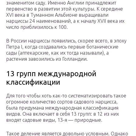
знаменитом саду. Именно Англии принадлежит
первенство в развитии этой куль­туры. К середине
XVI века в Ту­манном Альбионе выращивали
нарциссы 24 наименований, а к началу XVII века их
число при­близилось к 100.
В России нарциссы появились, скорее всего, в эпоху
Петра I, ког­да создавались первые ботаничес­кие
сады (аптекарские, как их тогда называли), а
растения заво­зились из Голландии.
13 групп международной
классификации
Для того чтобы хоть как-то систематизировать такое
огромное количество сортов садового нарцисса,
была придумана международная классификация
видов. Она включает в себя 13 групп: в 12 из них
входят садовые виды, 13-я — природные.
Такое деление является довольно условным. Однако