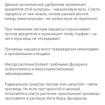
Данное органичесное удобрение привлекает
вредителя этой культуры – нарциссовую муху. Спасти
нарциссы от нее можно, посеяв ранней весной
между ними морковь – ее запаха муха не переносит.
При появлении листьев нарциссы опрыскивают
против вредителя и мульчируют почву торфом – на
него муха яйца не откладывает.
Луковицы нарцисса могут повреждаться нематодами
и луковичными клещами.
Иногда растения болеют грибными (фузариоз,
склеротиниоз) и вирусными (мозаика)
заболеваниями.
Радикальное средство против этих напастей – сжечь
луковицу. Но если сорт дорогой и ценный,
попытайтесь спасти растение: выкопанные луковицы
протравите в растворе Инта-Вира, фундазола.