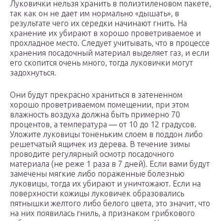
Луковички нельзя хранить в полиэтиленовом пакете,
так как он не дает им нормально «дышать», в
результате чего их середки начинают гнить. На
хранение их убирают в хорошо проветриваемое и
прохладное место. Следует учитывать, что в процессе
хранения посадочный материал выделяет газ, и если
его скопится очень много, тогда луковички могут
задохнуться.
Они будут прекрасно храниться в затененном
хорошо проветриваемом помещении, при этом
влажность воздуха должна быть примерно 70
процентов, а температура ― от 10 до 12 градусов.
Уложите луковицы тоненьким слоем в поддон либо
решетчатый ящичек из дерева. В течение зимы
проводите регулярный осмотр посадочного
материала (не реже 1 раза в 7 дней). Если вами будут
замечены мягкие либо пораженные болезнью
луковицы, тогда их убирают и уничтожают. Если на
поверхности кожицы луковичек образовались
пятнышки желтого либо белого цвета, это значит, что
на них появилась гниль, а признаком грибкового