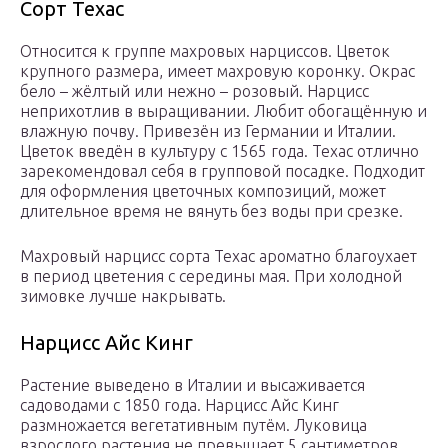
Сорт Техас
Относится к группе махровых нарциссов. Цветок
крупного размера, имеет махровую коронку. Окрас
бело – жёлтый или нежно – розовый. Нарцисс
неприхотлив в выращивании. Любит обогащённую и
влажную почву. Привезён из Германии и Италии.
Цветок введён в культуру с 1565 года. Техас отлично
зарекомендовал себя в групповой посадке. Подходит
для оформления цветочных композиций, может
длительное время не вянуть без воды при срезке.
Махровый нарцисс сорта Техас ароматно благоухает
в период цветения с середины мая. При холодной
зимовке лучше накрывать.
Нарцисс Айс Кинг
Растение выведено в Италии и высаживается
садоводами с 1850 года. Нарцисс Айс Кинг
размножается вегетативным путём. Луковица
взрослого растения не превышает 5 сантиметров.