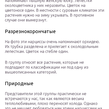
напоминают пышную женскую юбку. Лепестки
околоцветника у них неразвиты. Цветок на
цветоносе один. В местности с суровым климатом эти
растения нужно на зиму укрывать. В противном
случае они вымерзнут.
Разрезнокорончатые
На фото эти нарциссы очень напоминают орхидею.
Их трубка разделена и прилегает к околодольным
лепесткам. Цветок на стебле один.
В группу относят все растения, которые не
подпадают по классификации ни под одну из
вышеописанных категорий.
Природные
Представители этой группы практически не
встречаются у нас, так как являются весьма
теплолюбивыми, плохо переносят холода. Однако
это не мешает любоваться нам этими нарциссами на