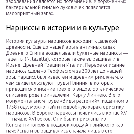
заболевания является их потемнение. У пораженных
бактериальной гнилью луковичек появляется
малоприятный запах.
Нарциссы в истории и в культуре
История культуры нарциссов восходит к далекой
древности. Еще до нашей эры в античных садах
Древнего Египта возделывали букетные нарциссы —
тацетты (N. tazetta), которые также выращива­ли в
Иране, Древней Греции и Ита­лии. Первое описание
нарцисса сделано Теофрастом за 300 лет до нашей
эры. Нарцисс был известен и древним римлянам, о
чем свиде­тельствуют труды Плиния, в кото­рых
приводится описание трех его видов. Ботаническое
описание ро­да принадлежит Карлу Линнею. В его
монументальном труде «Ви­ды растений», изданном в
1758 го­ду, можно найти подробную ха­рактеристику
нарциссов. В Евро­пе нарциссы появились в конце XV
— начале XVI веков. Они были присланы из
Константинополя в подарок лорду Английского каз­
начейства и выращивались снача­ла лишь в его