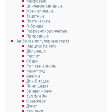
Махровые
Цикламеновидные
Жонкилиевые
Тацетные
Поэтические
Гибриды
Разрезнокорончатые
Природные
Наиболее популярные сорта
Нарцисс Ice King
Дельнашо
Реплит
Обдам
Рип ван винкль
Маунт худ
Авалон
Дик Вилден
Пинк шарм
Бридал краун
Кул флейм
Оранжери
Дукат
Кам лауд