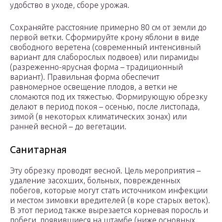
удобство в уходе, сборе урожая.
Сохраняйте расстояние примерно 80 см от земли до
первой ветки. Сформируйте крону яблони в виде
свободного веретена (современный интенсивный
вариант для слаборослых подвоев) или пирамиды
(разреженно-ярусная форма – традиционный
вариант). Правильная форма обеспечит
равномерное освещение плодов, а ветки не
сломаются под их тяжестью. Формирующую обрезку
делают в период покоя – осенью, после листопада,
зимой (в некоторых климатических зонах) или
ранней весной – до вегетации.
Санитарная
Эту обрезку проводят весной. Цель мероприятия –
удаление засохших, больных, поврежденных
побегов, которые могут стать источником инфекции
и местом зимовки вредителей (в коре старых веток).
В этот период также вырезается корневая поросль и
побеги, появившиеся на штамбе (ниже основных,