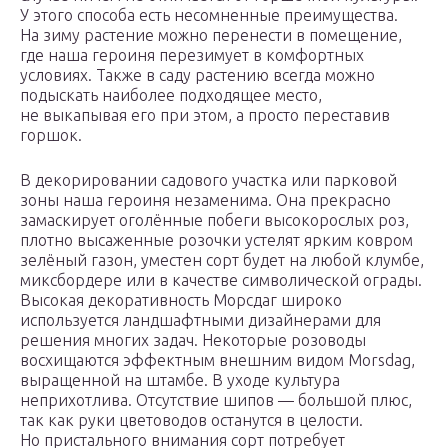
У этого способа есть несомненные преимущества.
На зиму растение можно перенести в помещение,
где наша героиня перезимует в комфортных
условиях. Также в саду растению всегда можно
подыскать наиболее подходящее место,
не выкапывая его при этом, а просто переставив
горшок.
В декорировании садового участка или парковой
зоны наша героиня незаменима. Она прекрасно
замаскирует оголённые побеги высокорослых роз,
плотно высаженные розочки устелят ярким ковром
зелёный газон, уместен сорт будет на любой клумбе,
миксбордере или в качестве символической ограды.
Высокая декоративность Морсдаг широко
используется ландшафтными дизайнерами для
решения многих задач. Некоторые розоводы
восхищаются эффектным внешним видом Morsdag,
выращенной на штамбе. В уходе культура
неприхотлива. Отсутствие шипов — большой плюс,
так как руки цветоводов останутся в целости.
Но пристального внимания сорт потребует