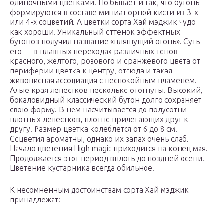
одиночными цветками. Но бывает и так, что бутоны
формируются в составе миниатюрной кисти из 3-х
или 4-х соцветий. А цветки сорта Хай мэджик чудо
как хороши! Уникальный оттенок эффектных
бутонов получил название «пляшущий огонь». Суть
его — в плавных переходах различных тонов
красного, желтого, розового и оранжевого цвета от
периферии цветка к центру, отсюда и такая
живописная ассоциация с неспокойным пламенем.
Алые края лепестков несколько отогнуты. Высокий,
бокаловидный классический бутон долго сохраняет
свою форму. В нем насчитывается до полусотни
плотных лепестков, плотно прилегающих друг к
другу. Размер цветка колеблется от 6 до 8 см.
Соцветия ароматны, однако их запах очень слаб.
Начало цветения High magic приходится на конец мая.
Продолжается этот период вплоть до поздней осени.
Цветение кустарника всегда обильное.
К несомненным достоинствам сорта Хай мэджик
принадлежат: