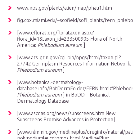
www.nps.gov/plants/alien/map/phau1.htm
fig.cox.miami.edu/~scofield/sofl_plants/fern_phlebo
[www.efloras.org/florataxon.aspx?
flora_id=1&taxon_id=233500905 Flora of North
America:
Phlebodium aureum
]
[www.ars-grin.gov/cgi-bin/npgs/html/taxon.pl?
27742 Germplasm Resources Information Network:
Phlebodium aureum
]
[www.botanical-dermatology-
database.info/BotDermFolder/FERN.html#Phlebodi
Phlebodium aureum
] in BoDD – Botanical
Dermatology Database
[www.ascdas.org/news/sunscreens.htm New
Sunscreens Promise Advances in Protection]
[www.nlm.nih.gov/medlineplus/druginfo/natural/patien
polypodiumleucotomos.html MedlinePlus: