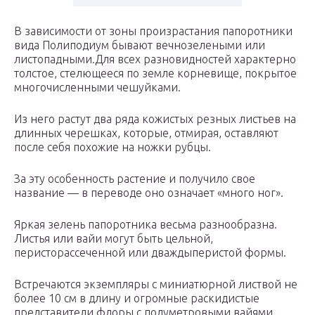
В зависимости от зоны произрастания папоротники
вида Полиподиум бывают вечнозелеными или
листопадными.Для всех разновидностей характерно
толстое, стелющееся по земле корневище, покрытое
многочисленными чешуйками.
Из него растут два ряда кожистых резных листьев на
длинных черешках, которые, отмирая, оставляют
после себя похожие на ножки рубцы.
За эту особенность растение и получило свое
название — в переводе оно означает «много ног».
Яркая зелень папоротника весьма разнообразна.
Листья или вайи могут быть цельной,
перисторассеченной или дваждыперистой формы.
Встречаются экземпляры с миниатюрной листвой не
более 10 см в длину и огромные раскидистые
представители флоры с полуметровыми вайями.