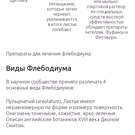
Щитовка
или мыльно-
пятнышками,
спиртовой раствор.
которые затем
Из специальных
чернеют,
средств высокой
увеличиваются,
эффективностью
в итоге листья
обладают препараты
погибают.
Актеллик, Фуфанон и
Фитоверм.
Препараты для лечения флебодиума:
Виды Флебодиума
В научном сообществе принято различать 4
основных вида Флебодиумов:
Пупырчатый (areolatum). Листья имеют
неравномерную по форме и размеру поверхность.
Они очень тоненькие, кожистые, ярко-зеленые.
Описан английским ботаников XVIII века Джоном
Смитом.