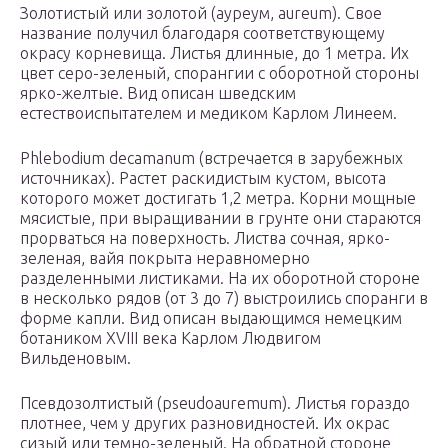
Золотистый или золотой (ауреум, aureum). Свое
название получил благодаря соответствующему
окрасу корневища. Листья длинные, до 1 метра. Их
цвет серо-зеленый, спорангии с оборотной стороны
ярко-желтые. Вид описан шведским
естествоиспытателем и медиком Карлом Линеем.
Phlebodium decamanum (встречается в зарубежных
источниках). Растет раскидистым кустом, высота
которого может достигать 1,2 метра. Корни мощные
мясистые, при выращивании в грунте они стараются
прорваться на поверхность. Листва сочная, ярко-
зеленая, вайя покрыта неравномерно
разделенными листиками. На их оборотной стороне
в несколько рядов (от 3 до 7) выстроились споранги в
форме капли. Вид описан выдающимся немецким
ботаником XVIII века Карлом Людвигом
Вильденовым.
Псевдозолтистый (pseudoauremum). Листья гораздо
плотнее, чем у других разновидностей. Их окрас
сизый или темно-зеленый. На обратной стороне