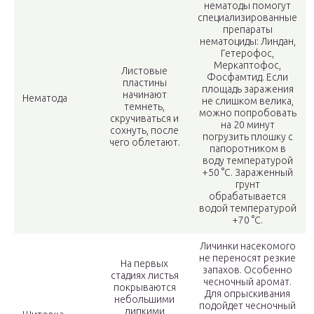
нематоды помогут
специализированные
препараты
нематоциды: Линдан,
Гетерофос,
Меркаптофос,
Листовые
Фосфамтид. Если
пластины
площадь заражения
начинают
Нематода
не слишком велика,
темнеть,
можно попробовать
скручиваться и
на 20 минут
сохнуть, после
погрузить плошку с
чего облетают.
папоротником в
воду температурой
+50 °C. Зараженный
грунт
обрабатывается
водой температурой
+70 °C.
Личинки насекомого
не переносят резкие
На первых
запахов. Особенно
стадиях листья
чесночный аромат.
покрываются
Для опрыскивания
небольшими
подойдет чесночный
липкими