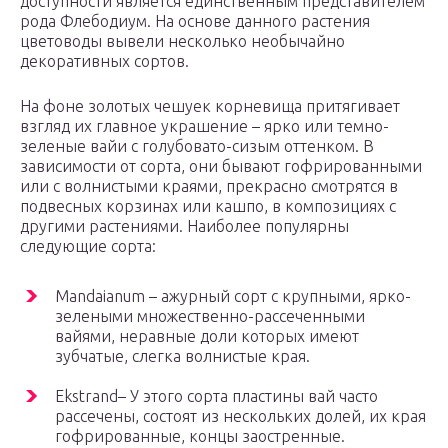
доступности является единственным представителем
рода Флебодиум. На основе данного растения
цветоводы вывели несколько необычайно
декоративных сортов.
На фоне золотых чешуек корневища притягивает
взгляд их главное украшение – ярко или темно-
зеленые вайи с голубовато-сизым оттенком. В
зависимости от сорта, они бывают гофрированными
или с волнистыми краями, прекрасно смотрятся в
подвесных корзинах или кашпо, в композициях с
другими растениями. Наиболее популярны
следующие сорта:
Mandaianum – ажурный сорт с крупными, ярко-
зелеными множественно-рассеченными
вайями, неравные доли которых имеют
зубчатые, слегка волнистые края.
Ekstrand– У этого сорта пластины вай часто
рассечены, состоят из нескольких долей, их края
гофрированные, концы заостренные.