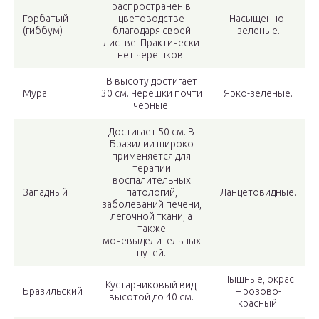
распространен в
Горбатый
цветоводстве
Насыщенно-
(гиббум)
благодаря своей
зеленые.
листве. Практически
нет черешков.
В высоту достигает
Мура
30 см. Черешки почти
Ярко-зеленые.
черные.
Достигает 50 см. В
Бразилии широко
применяется для
терапии
воспалительных
Западный
патологий,
Ланцетовидные.
заболеваний печени,
легочной ткани, а
также
мочевыделительных
путей.
Пышные, окрас
Кустарниковый вид,
Бразильский
– розово-
высотой до 40 см.
красный.