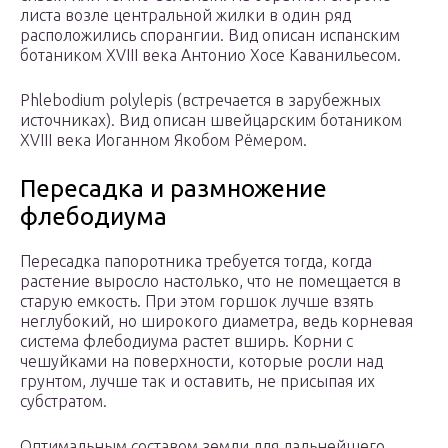
листа возле центральной жилки в один ряд
расположились спорангии. Вид описан испанским
ботаником XVIII века Антонио Хосе Каванильесом.
Phlebodium polylepis (встречается в зарубежных
источниках). Вид описан швейцарским ботаником
XVIII века Иоганном Якобом Рёмером.
Пересадка и размножение
флебодиума
Пересадка папоротника требуется тогда, когда
растение выросло настолько, что не помещается в
старую емкость. При этом горшок лучше взять
неглубокий, но широкого диаметра, ведь корневая
система флебодиума растет вширь. Корни с
чешуйками на поверхности, которые росли над
грунтом, лучше так и оставить, не присыпая их
субстратом.
Оптимальным составом земли для дальнейшего