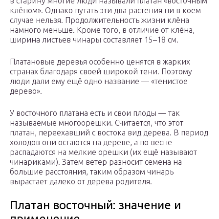
в старину многие люди называли платан «восточным
клёном». Однако путать эти два растения ни в коем
случае нельзя. Продолжительность жизни клёна
намного меньше. Кроме того, в отличие от клёна,
ширина листьев чинары составляет 15–18 см.
Платановые деревья особенно ценятся в жарких
странах благодаря своей широкой тени. Поэтому
люди дали ему ещё одно название — «тенистое
дерево».
У восточного платана есть и свои плоды — так
называемые многоорешки. Считается, что этот
платан, переехавший с востока вид дерева. В период
холодов они остаются на дереве, а по весне
распадаются на мелкие орешки (их ещё называют
чинариками). Затем ветер разносит семена на
большие расстояния, таким образом чинарь
вырастает далеко от дерева родителя.
Платан восточный: значение и
применение