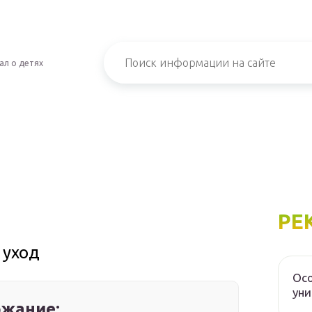
ал о детях
РЕ
 уход
Осо
уни
жание: