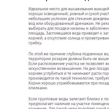
Идеальное место для высаживания вьющей
хорошо освещенный, ровный и сухой участ
небольшим уклоном для стекания дождевы
вод или оборудованный дренажом. Не рек
выбирать для посадки низины и заболоче
площадь. Застоявшаяся вода приведет к з
корней, а отсутствие солнца и проветрива
грибку.
По этой же причине глубина подземных во
территории розария должна быть не выше 
Если расположение участка не позволяет в
искусственном возвышении. На дно посадо
корням углубиться и те начинают расти гор
производится по такой технологии, требу
Корни хорошо утрамбовываются при посад
опилками.
Если грунтовые воды залегают близко к п
предполагает наличие на участке помещен
хранение. Для такой цели подойдет сухой 