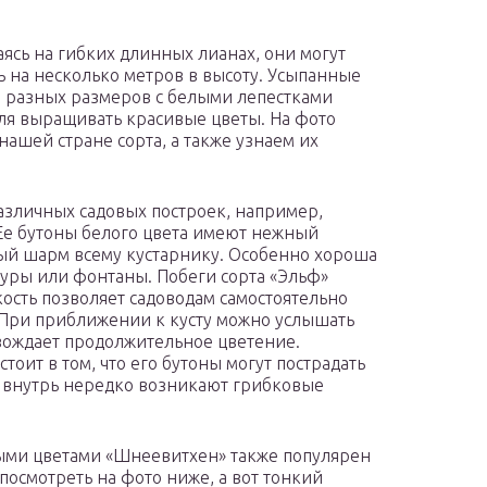
аясь на гибких длинных лианах, они могут
ь на несколько метров в высоту. Усыпанные
 разных размеров с белыми лепестками
ля выращивать красивые цветы. На фото
ашей стране сорта, а также узнаем их
зличных садовых построек, например,
 Ее бутоны белого цвета имеют нежный
ый шарм всему кустарнику. Особенно хороша
птуры или фонтаны. Побеги сорта «Эльф»
бкость позволяет садоводам самостоятельно
При приближении к кусту можно услышать
вождает продолжительное цветение.
тоит в том, что его бутоны могут пострадать
и внутрь нередко возникают грибковые
лыми цветами «Шнеевитхен» также популярен
осмотреть на фото ниже, а вот тонкий