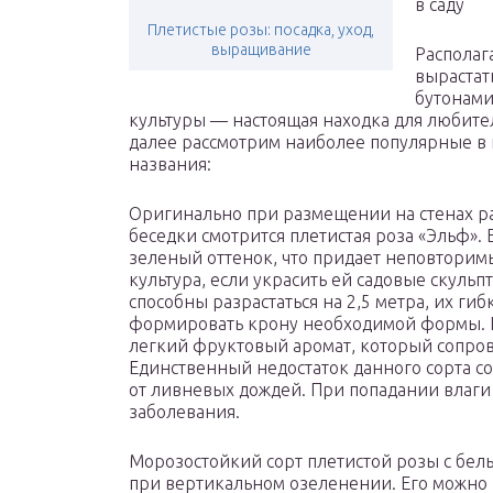
в саду
Плетистые розы: посадка, уход,
выращивание
Располаг
вырастат
бутонами
культуры — настоящая находка для любите
далее рассмотрим наиболее популярные в н
названия:
Оригинально при размещении на стенах ра
беседки смотрится плетистая роза «Эльф».
зеленый оттенок, что придает неповторим
культура, если украсить ей садовые скуль
способны разрастаться на 2,5 метра, их ги
формировать крону необходимой формы. 
легкий фруктовый аромат, который сопро
Единственный недостаток данного сорта сос
от ливневых дождей. При попадании влаг
заболевания.
Морозостойкий сорт плетистой розы с бе
при вертикальном озеленении. Его можно п