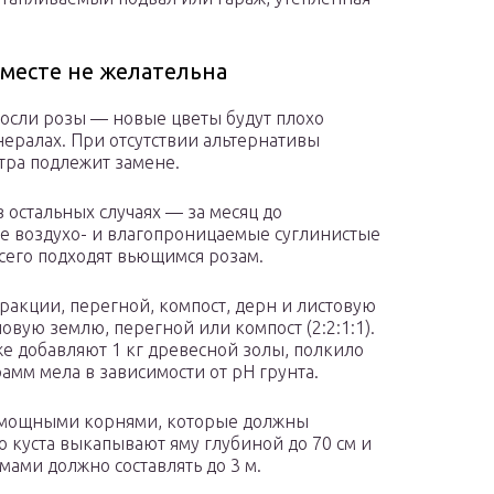
 месте не желательна
росли розы — новые цветы будут плохо
нералах. При отсутствии альтернативы
тра подлежит замене.
в остальных случаях — за месяц до
 воздухо- и влагопроницаемые суглинистые
всего подходят вьющимся розам.
ракции, перегной, компост, дерн и листовую
новую землю, перегной или компост (2:2:1:1).
кже добавляют 1 кг древесной золы, полкило
амм мела в зависимости от рН грунта.
с мощными корнями, которые должны
о куста выкапывают яму глубиной до 70 см и
мами должно составлять до 3 м.