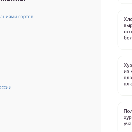
ваниями сортов
Хло
выр
осо
бол
Хур
из 
пло
плю
оссии
Пол
хур
уча