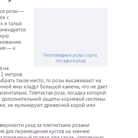
ся розы —
ок с
х и талых
омендуется
нную
агниванию
ния — к
Пионовидные розы: сорта,
посадка и уход
д на
2 метров.
ыбрать такое место, то розы высаживают на
чной ямы кладут большой камень, что не дает
изонтально. Плетистая роза, посадка которой
ет дополнительной защиты корневой системы.
ке, их мульчируют древесной корой или
оверхности уход за плетистыми розами
ия для перемещения кустов на зимнее
отапливаемый подвал или гараж, утепленная