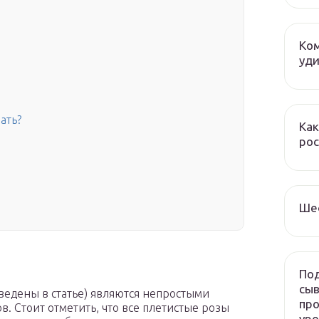
Ком
уди
ать?
Как
рос
Ше
Под
сыв
ведены в статье) являются непростыми
про
в. Стоит отметить, что все плетистые розы
ур