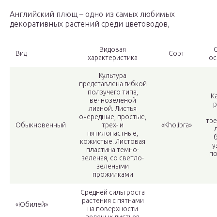
Английский плющ – одно из самых любимых
декоративных растений среди цветоводов,
Видовая
Вид
Сорт
характеристика
ос
Культура
представлена гибкой
ползучего типа,
К
вечнозеленой
р
лианой. Листья
очередные, простые,
тре
Обыкновенный
трех- и
«Kholibra»
пятилопастные,
кожистые. Листовая
у
пластина темно-
по
зеленая, со светло-
зелеными
прожилками
Средней силы роста
растения с пятнами
«Юбилей»
на поверхности