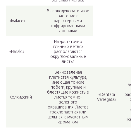
зеленых листьев
Высокодекоративное
растение с
«Ivalace»
характерными
гофрированными
листьями
На достаточно
длинных ветвях
«Harald»
располагаются
округло-овальные
листья
Вечнозеленая
плетистая культура,
имеющая тонкие
в
побеги, крупные и
блестящие кожистые
«Dentata
ра
Колхидский
листья темно-
Variegata»
зеленого
окрашивания. Листва
трехлопастная или
цельная, с мускатным
ж
ароматом