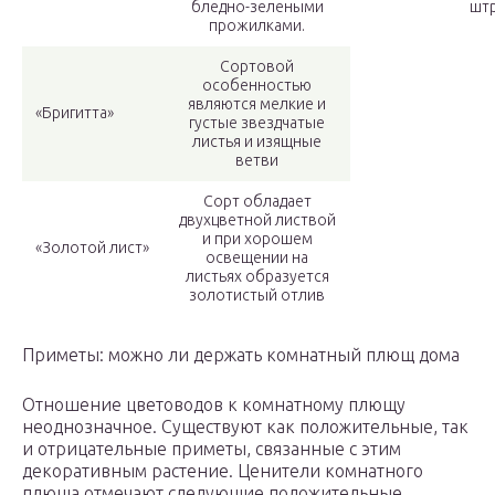
бледно-зелеными
шт
прожилками.
Сортовой
особенностью
являются мелкие и
«Бригитта»
густые звездчатые
листья и изящные
ветви
Сорт обладает
двухцветной листвой
и при хорошем
«Золотой лист»
освещении на
листьях образуется
золотистый отлив
Приметы: можно ли держать комнатный плющ дома
Отношение цветоводов к комнатному плющу
неоднозначное. Существуют как положительные, так
и отрицательные приметы, связанные с этим
декоративным растение. Ценители комнатного
плюща отмечают следующие положительные