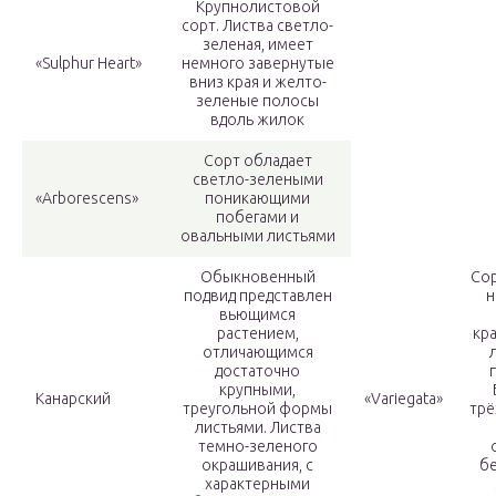
Крупнолистовой
сорт. Листва светло-
зеленая, имеет
«Sulphur Heart»
немного завернутые
вниз края и желто-
зеленые полосы
вдоль жилок
Сорт обладает
светло-зелеными
«Arborescens»
поникающими
побегами и
овальными листьями
Обыкновенный
Сор
подвид представлен
н
вьющимся
растением,
кр
отличающимся
достаточно
крупными,
Канарский
«Variegata»
треугольной формы
трё
листьями. Листва
темно-зеленого
окрашивания, с
б
характерными