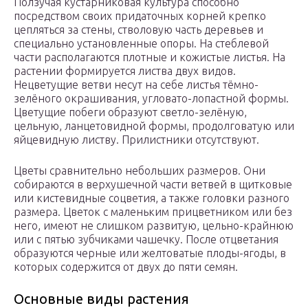
Ползучая кустарниковая культура способно
посредством своих придаточных корней крепко
цепляться за стены, стволовую часть деревьев и
специально установленные опоры. На стеблевой
части располагаются плотные и кожистые листья. На
растении формируется листва двух видов.
Нецветущие ветви несут на себе листья тёмно-
зелёного окрашивания, угловато-лопастной формы.
Цветущие побеги образуют светло-зелёную,
цельную, ланцетовидной формы, продолговатую или
яйцевидную листву. Прилистники отсутствуют.
Цветы сравнительно небольших размеров. Они
собираются в верхушечной части ветвей в щитковые
или кистевидные соцветия, а также головки разного
размера. Цветок с маленьким прицветником или без
него, имеют не слишком развитую, цельно-крайнюю
или с пятью зубчиками чашечку. После отцветания
образуются черные или желтоватые плоды-ягоды, в
которых содержится от двух до пяти семян.
Основные виды растения