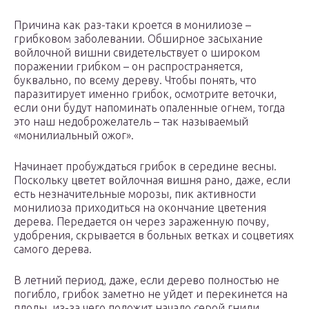
Причина как раз-таки кроется в монилиозе –
грибковом заболевании. Обширное засыхание
войлочной вишни свидетельствует о широком
поражении грибком – он распространяется,
буквально, по всему дереву. Чтобы понять, что
паразитирует именно грибок, осмотрите веточки,
если они будут напоминать опаленные огнем, тогда
это наш недоброжелатель – так называемый
«монилиальный ожог».
Начинает пробуждаться грибок в середине весны.
Поскольку цветет войлочная вишня рано, даже, если
есть незначительные морозы, пик активности
монилиоза приходиться на окончание цветения
дерева. Передается он через зараженную почву,
удобрения, скрывается в больных ветках и соцветиях
самого дерева.
В летний период, даже, если дерево полностью не
погибло, грибок заметно не уйдет и перекинется на
плоды, из-за чего положит начало серой гнили.