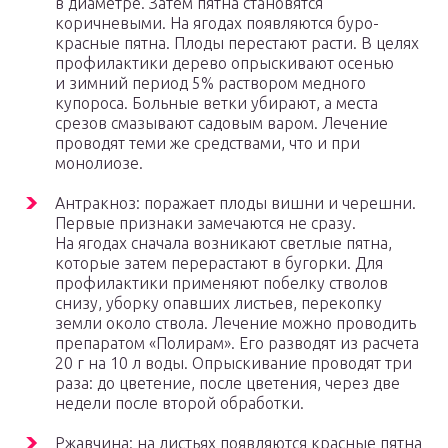
в диаметре. Затем пятна становятся
коричневыми. На ягодах появляются буро-
красные пятна. Плоды перестают расти. В целях
профилактики дерево опрыскивают осенью
и зимний период 5% раствором медного
купороса. Больные ветки убирают, а места
срезов смазывают садовым варом. Лечение
проводят теми же средствами, что и при
монолиозе.
Антракноз: поражает плоды вишни и черешни.
Первые признаки замечаются не сразу.
На ягодах сначала возникают светлые пятна,
которые затем перерастают в бугорки. Для
профилактики применяют побелку стволов
снизу, уборку опавших листьев, перекопку
земли около ствола. Лечение можно проводить
препаратом «Полирам». Его разводят из расчета
20 г на 10 л воды. Опрыскивание проводят три
раза: до цветение, после цветения, через две
недели после второй обработки.
Ржавчина: на листьях появляются красные пятна