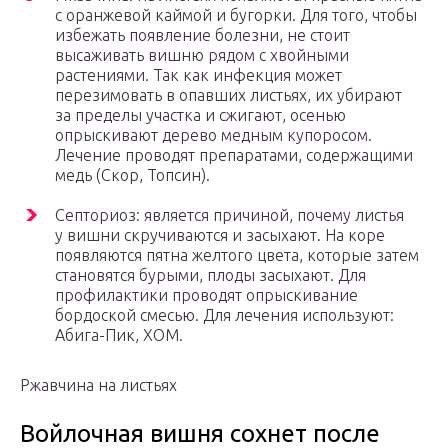
с оранжевой каймой и бугорки. Для того, чтобы
избежать появление болезни, не стоит
высаживать вишню рядом с хвойными
растениями. Так как инфекция может
перезимовать в опавших листьях, их убирают
за пределы участка и сжигают, осенью
опрыскивают дерево медным купоросом.
Лечение проводят препаратами, содержащими
медь (Скор, Топсин).
Септориоз: является причиной, почему листья
у вишни скручиваются и засыхают. На коре
появляются пятна желтого цвета, которые затем
становятся бурыми, плоды засыхают. Для
профилактики проводят опрыскивание
бордоской смесью. Для лечения используют:
Абига-Пик, ХОМ.
Ржавчина на листьях
Войлочная вишня сохнет после