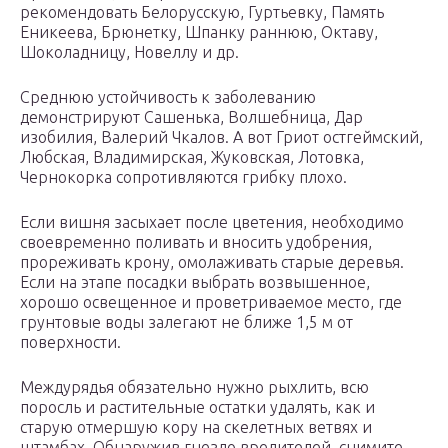
рекомендовать Белорусскую, Гуртьевку, Память
Еникеева, Брюнетку, Шпанку раннюю, Октаву,
Шоколадницу, Новеллу и др.
Среднюю устойчивость к заболеванию
демонстрируют Сашенька, Волшебница, Дар
изобилия, Валерий Чкалов. А вот Гриот остгеймский,
Любская, Владимирская, Жуковская, Лотовка,
Чернокорка сопротивляются грибку плохо.
Если вишня засыхает после цветения, необходимо
своевременно поливать и вносить удобрения,
прореживать крону, омолаживать старые деревья.
Если на этапе посадки выбрать возвышенное,
хорошо освещенное и проветриваемое место, где
грунтовые воды залегают не ближе 1,5 м от
поверхности.
Междурядья обязательно нужно рыхлить, всю
поросль и растительные остатки удалять, как и
старую отмершую кору на скелетных ветвях и
штамбах. Обнаружив гнездо вредителей, снимите