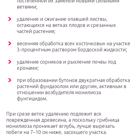
постепенной их заменой новыми сильными
ветвями;
удаление и сжигание опавшей листвы,
остающихся на ветках плодов и срезанных
частей растения;
весенняя обработка всех косточковых на участке
3-процентным раствором бордоской жидкости;
удаление сорняков и рыхление почвы под
кронами;
при образовании бутонов двукратная обработка
растений фундазолом или другим, активным в
отношении возбудителя монилиоза
фунгицидом.
При срезе веток удалению подлежит вся
поврежденная древесина, а поскольку грибница
монилиоза проникает вглубь, лучше вырезать
побеги на 7–10 см ниже, засохшего участка.