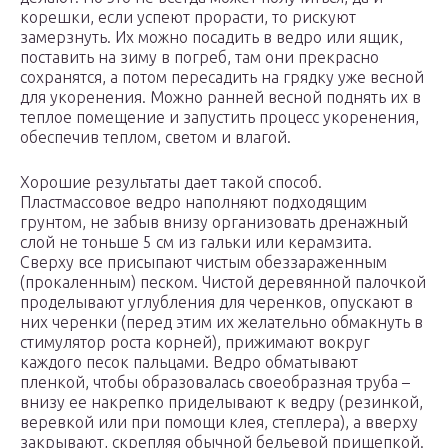
корешки, если успеют прорасти, то рискуют
замерзнуть. Их можно посадить в ведро или ящик,
поставить на зиму в погреб, там они прекрасно
сохранятся, а потом пересадить на грядку уже весной
для укоренения. Можно ранней весной поднять их в
теплое помещение и запустить процесс укоренения,
обеспечив теплом, светом и влагой.
Хорошие результаты дает такой способ.
Пластмассовое ведро наполняют подходящим
грунтом, не забыв внизу организовать дренажный
слой не тоньше 5 см из гальки или керамзита.
Сверху все присыпают чистым обеззараженным
(прокаленным) песком. Чистой деревянной палочкой
проделывают углубления для черенков, опускают в
них черенки (перед этим их желательно обмакнуть в
стимулятор роста корней), прижимают вокруг
каждого песок пальцами. Ведро обматывают
пленкой, чтобы образовалась своеобразная труба –
внизу ее накрепко приделывают к ведру (резинкой,
веревкой или при помощи клея, степлера), а вверху
закрывают, скрепляя обычной бельевой прищепкой.