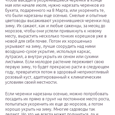
Чтобы высадить укоренившиеся черенки в конце
мая или начале июля, нужно нарезать черенков из
букета, подаренного на 8 Марта, или укоренить те,
что были нарезаны еще осенью. Смелые и опытные
цветоводы высаживают укоренившиеся черенки под
зиму. Их сажают, как и любые саженцы, за месяц до
морозов, чтобы они успели привыкнуть к новому
месту, вырастить несколько тонких корешков уже в
новой для себя почве. Потом их хорошенько
укрывают на зиму, лучше соорудить над ними
воздушно-сухое укрытие, используя каркас,
лутрасил, а внутри укрыть их сеном или сухими
листьями. Если молодое растение переживет свою
первую зиму, то будет прекрасно расти в следующем
году, превратится потом в здоровый неприхотливый
розовый куст, адаптированный к климатическим
условиям своей местности.
Если черенки нарезаны осенью, можно попробовать
посадить их прямо в грунт на постоянное место роста,
попытаться укоренить их еще до морозов, а потом
хорошо укрыть на зиму. Многие садоводы так
делают. Но это не всегда может получиться, да и