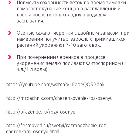
Повысить сохранность веток во время зимовки
помогает окунание концов в расплавленный
воск и после него в холодную воду для
застывания.
Осенью сажают черенки с двойным запасом: при
намерении получить 5 взрослых прижившихся
растений укореняют 7-10 заготовок.
При почернении черенков в процессе
укоренения землю поливают Фитоспорином (1
ч.л./1 л воды).
https://youtube.com/watch?v=EdpeQQ5Bdnk
http://mrdachnik.com/cherenkovanie-roz-osenyu
http://ofazende.ru/rozy-osenyu
http://fermoved.ru/tsvetyi/razmnozhenie-roz-
cherenkami-osenyu.html