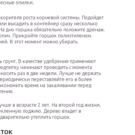
есные опилки.
ускорителя роста корневой системы. Подойдет
или высадить в контейнер сразу несколько
. На дно горшка обязательно положите дренаж.
рпич. Прикройте горшок полиэтиленом.
ней. В этот момент можно убирать
ь грунт. В качестве удобрения применяют
одпитку начинают проводить с момента
носить раз в две недели. Лучше не держать
Периодически переставляйте его в более
сэкономить время на закаливании перед
тения.
чше в возрасте 2 лет. На второй год жизни,
текленную лоджию. Дерево впадет в
едварительно утеплить горшок.
сток