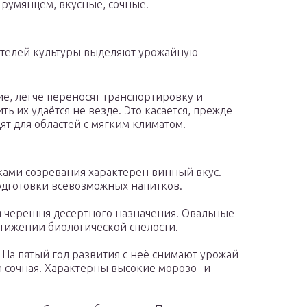
 румянцем, вкусные, сочные.
ителей культуры выделяют урожайную
е, легче переносят транспортировку и
 их удаётся не везде. Это касается, прежде
ят для областей с мягким климатом.
оками созревания характерен винный вкус.
одготовки всевозможных напитков.
я черешня десертного назначения. Овальные
стижении биологической спелости.
На пятый год развития с неё снимают урожай
и сочная. Характерны высокие морозо- и