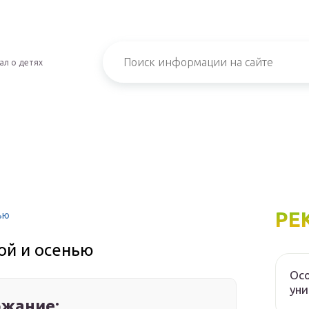
ал о детях
РЕ
ью
ой и осенью
Осо
уни
жание: