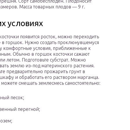
черешня. Сорт самобесплоден. Плодоносит
меров. Масса товарных плодов — 9 г.
х условиях
 косточки появится росток, можно переходить
е в горшок. Нужно создать проклюнувшемуся
у комфортные условия, приближенные к
нным. Обычно в горшок косточки сажают
ли летом. Подготовьте субстрат. Можно
вать землю из-под материнского растения.
ьте предварительно прожарить грунт в
шкафу и обработать его раствором марганца.
 можете смешать землесмесь самостоятельно:
ный песок;
венный перегной;
озем;