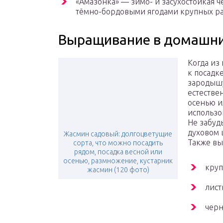
«Амазонка» — зимо- и засухостойкая 
тёмно-бордовыми ягодами крупных раз
Выращивание в домашни
Когда из
к посадк
зародыш
естестве
осенью и
использо
Не забуд
духовом 
Жасмин садовый: долгоцветущие
Также вы
сорта, что можно посадить
рядом, посадка весной или
осенью, размножение, кустарник
круп
жасмин (120 фото)
лист
черн