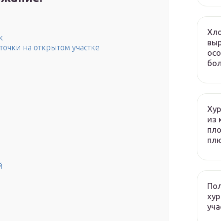
Хло
к
выр
очки на открытом участке
осо
бол
Хур
из 
пло
плю
й
Пол
хур
уча