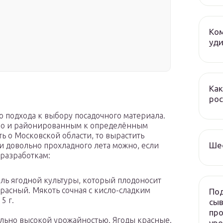
Ком
уди
Как
рос
 подхода к выбору посадочного материала.
 но и районированным к определённым
ь о Московской области, то вырастить
Ше
 довольно прохладного лета можно, если
разработкам:
ль ягодной культуры, который плодоносит
расный. Мякоть сочная с кисло-сладким
Под
5 г.
сыв
про
ильно высокой урожайностью. Ягоды красные.
ур