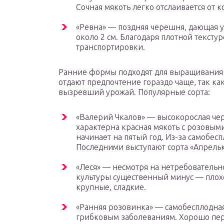
Сочная мякоть легко отслаивается от к
«Ревна» — поздняя черешня, дающая у
около 2 см. Благодаря плотной тексту
транспортировки.
Ранние формы подходят для выращивания в
отдают предпочтение гораздо чаще, так к
вызревший урожай. Популярные сорта:
«Валерий Чкалов» — высокорослая че
характерна красная мякоть с розовым
начинает на пятый год. Из-за самобес
Последними выступают сорта «Апрельк
«Леся» — несмотря на нетребовательно
культуры существенный минус — плох
крупные, сладкие.
«Ранняя розовинка» — самобесплодная
грибковым заболеваниям. Хорошо пере