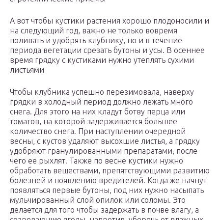
А вот чтобы кустики растения хорошо плодоносили и
на следующий год, важно не только вовремя
поливать и удобрять клубнику, но и в течение
периода вегетации срезать бутоны и усы. В осеннее
время грядку с кустиками нужно утеплять сухими
листьями
Чтобы клубника успешно перезимовала, наверху
грядки в холодный период должно лежать много
снега. Для этого на них кладут ботву перца или
томатов, на которой задерживается большее
количество снега. При наступлении очередной
весны, с кустов удаляют высохшие листья, а грядку
удобряют гранулированными препаратами, после
чего ее рыхлят. Также по весне кустики нужно
обработать веществами, препятствующими развитию
болезней и появлению вредителей. Когда же начнут
появляться первые бутоны, под них нужно насыпать
мульчированный слой опилок или соломы. Это
делается для того чтобы задержать в почве влагу, а
созревающие ягоды, напротив, уберечь от влажных