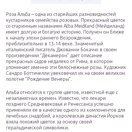
Роза Альба – одна из старейших разновидностей
кустарников семейства розовых. Прекрасный цветок
со старинным названием Alba Meidiland (Мейдиланд)
имеет долгую и богатую историю. Получен он ближе
к началу эпохи раннего Возрождения,
приблизительно в 13-14 веке. Знаменитый
итальянский писатель Джованни Бокаччо в своем
произведении “Декамерон” дает описание
прекрасных садов недалеко от Рима, в котором
упоминает именно эти белоснежные розы. Художник
Сандро Боттичелли увековечил их на своем великом
полотне “Рождение Венеры”.
Альба относится к группе цветов, известной еще с
незапамятных времен. Известно, что лекари
позднего Средневековья и Ренессанса успешно
применяли ее в качестве одного из компонентов для
лечебных снадобий, а королевская династия Йорков
взяла похожий цветок за основу своей
геральдической символики.