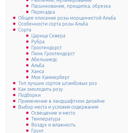
Рыхление, мульчирование
Пасынкование, прищипка, обрезка
Пересадка
Общее описание розы морщинистой Альба
Особенности сорта розы Альба
Сорта
Царица Севера
Рубра
Гроотендорст
Пинк Гроотендорст
Абельзиедс
Альба
Ханса
Мое Хаммерберг
Топ лучших сортов штамбовых роз
Как омолодить розу
Подборки
Применение в ландшафтном дизайне
Выбор места и условия содержания
Освещение и место
Температура
Воздух и влажность
Грунт