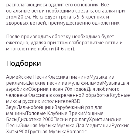
располагающиеся вдалит его основания. Все
остальные ветви необходимо срезать, оставляя при
этом 20 см. Не следует трогать 5-6 крепких и
здоровых ветвей, преимущественно однолетних.
После производить обрезку необходимо будет
ежегодно, удаляя при этом слаборазвитые ветви и
многолетние побеги (4-6 лет).
Подборки
Армейские ПесниКлассика пианиноМузыка из
рекламыДетские песни из мультфильмовМузыка для
аэробикиСборник песен 70х годовДля любимого
человекаКлассика в современной обработкеКлубные
миксы русских исполнителей3D
ЗвукДальнобойщикиЗарубежный рэп для
машиныТоповые Клубные ТрекиМощные
БасыДискотека 2000Песни про папуХристианские
ПесниЗимняя МузыкаМузыка Для МедитацииРусские
Хиты 90ХГрустная МузыкаRomantic