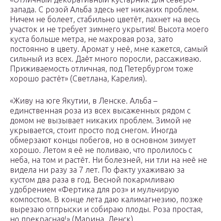
запада. С розой Альба здесь нет никаких проблем.
Ничем не болеет, стабильно цветёт, пахнет на весь
участок и не требует зимнего укрытия! Высота моего
куста больше метра, не махровая роза, зато
постоянно в цвету. Аромат у неё, мне кажется, самый
сильный из всех. Даёт много поросли, рассаживаю.
Приживаемость отличная, под Петербургом тоже
хорошо растёт» (Светлана, Карелия).
«Живу на юге Якутии, в Ленске. Альба –
единственная роза из всех высаженных рядом с
домом не вызывает никаких проблем. Зимой не
укрывается, стоит просто под снегом. Иногда
обмерзают концы побегов, но в основном зимует
хорошо. Летом я её не поливаю, что пролилось с
неба, на том и растёт. Ни болезней, ни тли на неё не
видела ни разу за 7 лет. По факту ухаживаю за
кустом два раза в год. Весной покармливаю
удобрением «Фертика для роз» и мульчирую
компостом. В конце лета даю калимагнезию, позже
вырезаю отпрыски и собираю плоды. Роза простая,
но прекрасная!» (Марина, Ленск).