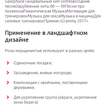
SaxophoneТанцевальный хип-хопНовогодние
песниЗарубежные хиты 80 — 90Песни про
покемонаРомантическая МузыкаМотивация для
тренировокМузыка для сексаМузыка в машинуДля
силовых тренировокПремия «Grammy 2017»
Применение в ландшафтном
дизайне
Розы морщинистые используют в разных целях:
Одиночные посадки;
Заграждения, живые изгороди;
Композиции с хвойными, лиственными
деревьями;
Для укрепления грунта (овраги, укрепление
зоны берега)