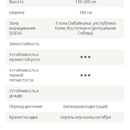
Высота
150-200 см
Ширина
180 см
Зона
II зона (Забайкалье, республика
выращивания
Коми, Восточная и Центральная
(USDA)
Сибирь)
Зимостойкость
Устойчивость к
★★★
мучнистой росе
Устойчивость к
черной
★★★
пятнистости
Устойчивость к
дождю
Период цветения
(непрерывноцветущая)
Время посадки
Апрель или конец октября