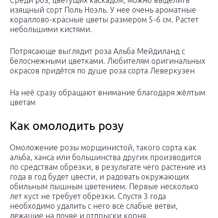
Среди роз, цветущих каскадом, можно выделить
изящный сорт Поль Ноэль. У нее очень ароматные
кораллово-красные цветы размером 5-6 см. Растет
небольшими кистями.
Потрясающе выглядит роза Альба Мейдиланд с
белоснежными цветками. Любителям оригинальных
окрасов придётся по душе роза сорта Леверкузен
На неё сразу обращают внимание благодаря жёлтым
цветам
Как омолодить розу
Омоложение розы морщинистой, такого сорта как
альба, ханса или большинства других производится
по средствам обрезки, в результате чего растение из
года в год будет цвести, и радовать окружающих
обильным пышным цветением. Первые несколько
лет куст не требует обрезки. Спустя 3 года
необходимо удалить с него все слабые ветви,
лежащие на почве и отпрыски корня,