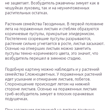
не зацветает. Возбудитель ржавчины зимует как в
чешуйках луковиц, так и на неуничтоженных
растительных остатках.
Растения семейства Гвоздичных. В первой половине
лета на пораженных листьях и стеблях образуются
коричневые пустулы, прикрытые эпидермисом.
Постепенно созревшие пустулы разрываются,
растение сильно угнетается в росте, листья засыхают.
Осенью на отмерших листьях можно заметить
пустулы темно-коричневого цвета, это значит, что
возбудитель перешел в зимнюю стадию.
Подобную картину можно наблюдать и у растений
семейства Сложноцветных. У пораженных растений
идет усыхание и отмирание листьев, побегов.
Спороношение происходит летом на нижней
стороне листьев. Осенью на пораженных листьях
гриб-возбудитель зимует в плоских оранжевых
подушечках.
При заражении ржавчиной на листьях ландыша