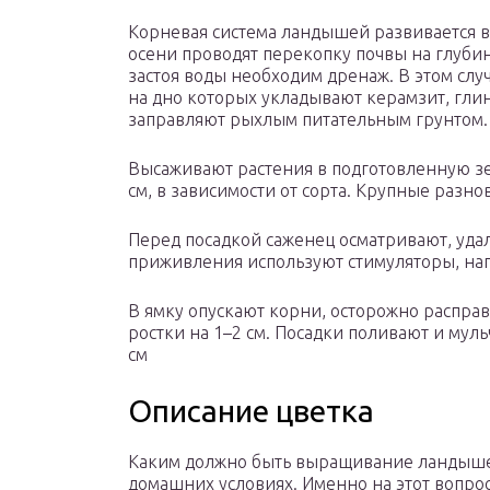
Корневая система ландышей развивается в 
осени проводят перекопку почвы на глубин
застоя воды необходим дренаж. В этом случ
на дно которых укладывают керамзит, гли
заправляют рыхлым питательным грунтом.
Высаживают растения в подготовленную зе
см, в зависимости от сорта. Крупные разн
Перед посадкой саженец осматривают, уда
приживления используют стимуляторы, на
В ямку опускают корни, осторожно распра
ростки на 1–2 см. Посадки поливают и мул
см
Описание цветка
Каким должно быть выращивание ландыш
домашних условиях. Именно на этот вопро