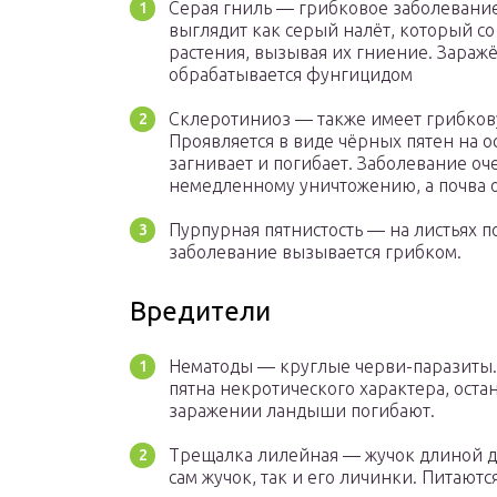
Серая гниль — грибковое заболевание
выглядит как серый налёт, который со
растения, вызывая их гниение. Зараж
обрабатывается фунгицидом
Склеротиниоз — также имеет грибков
Проявляется в виде чёрных пятен на 
загнивает и погибает. Заболевание о
немедленному уничтожению, а почва 
Пурпурная пятнистость — на листьях п
заболевание вызывается грибком.
Вредители
Нематоды — круглые черви-паразиты.
пятна некротического характера, оста
заражении ландыши погибают.
Трещалка лилейная — жучок длиной до
сам жучок, так и его личинки. Питаю