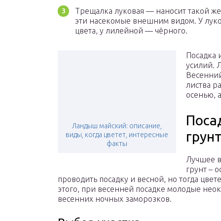
Трещалка луковая — наносит такой же
эти насекомые внешним видом. У луко
цвета, у лилейной — чёрного.
Посадка 
усилий. 
Весенний
листва р
осенью, 
Поса
Ландыш майский: описание,
грун
виды, когда цветет, интересные
факты
Лучшее в
грунт – о
проводить посадку и весной, но тогда цвете
этого, при весенней посадке молодые нео
весенних ночных заморозков.