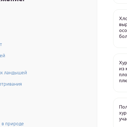
Хло
выр
осо
бол
т
шей
Хур
из 
ых ландышей
пло
плю
етривания
Пол
хур
уча
 в природе