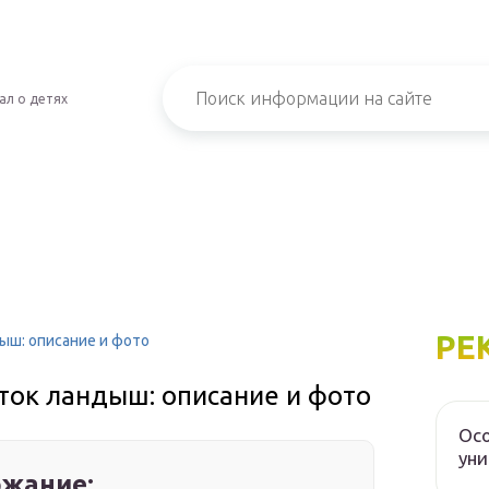
ал о детях
РЕ
ыш: описание и фото
ток ландыш: описание и фото
Осо
уни
жание: