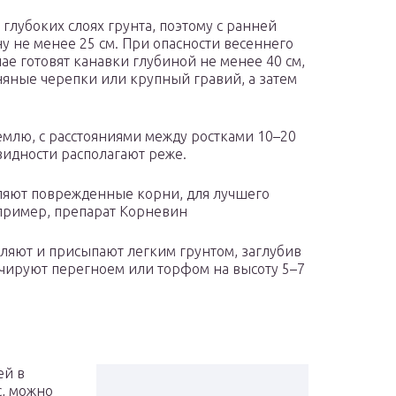
глубоких слоях грунта, поэтому с ранней
у не менее 25 см. При опасности весеннего
ае готовят канавки глубиной не менее 40 см,
няные черепки или крупный гравий, а затем
млю, с расстояниями между ростками 10–20
овидности располагают реже.
ляют поврежденные корни, для лучшего
пример, препарат Корневин
вляют и присыпают легким грунтом, заглубив
ьчируют перегноем или торфом на высоту 5–7
ей в
с, можно