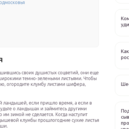
Подмосковья
Ком
уди
Как
рос
я
лишившись своих душистых соцветий, они еще
 широкими темно-зелеными листьями. Чтобы
Ше
ю, огородите клумбу листами шифера,
ой ландышей, если пришло время, а если в
абудьте о ландышах и займитесь другими
Под
 им зимой не сделается. Когда наступит
сыв
андышевой клумбы прошлогодние сухие листья
про
ыши.
ур