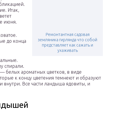
убликацией.
ие. Итак,
ветет
е июня.
Ремонтантная садовая
оватое.
земляника гирлянда что собой
ные до конца
представляет как сажать и
ухаживать
альные.
у спирали.
 — белых ароматных цветков, в виде
торые к концу цветения темнеют и образуют
и внутри. Все части ландыша ядовиты, и
андышей