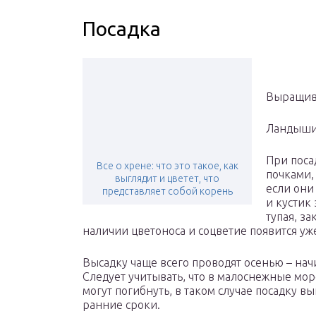
Посадка
Выращив
Ландыши 
При поса
Все о хрене: что это такое, как
почками,
выглядит и цветет, что
если они
представляет собой корень
и кустик 
тупая, за
наличии цветоноса и соцветие появится уже
Высадку чаще всего проводят осенью – нач
Следует учитывать, что в малоснежные мо
могут погибнуть, в таком случае посадку 
ранние сроки.