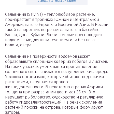
ландшафтном дизайне
Сальвиния (Salvinia) – ­­­­­­­теплолюбивое растение,
произрастает в тропиках Южной и Центральной
Америки, на юге Европы и Восточной Азии. В России
такой папоротник встречается на юге в бассейне
Волги, Дона, Кубани. Любит теплые пресноводные
водоемы с медленным течением или без него –
болота, озера.
Сальвиния на поверхности водоемов может
образовывать сплошной ковер из побегов и листьев.
На таких участках уменьшается проникновение
солнечного света, снижается поступление кислорода.
У живых организмов, которые обитают под такими
растениями, нарушается процесс
жизнедеятельности. В некоторых странах Африки
толщина при разрастании достигает 25 см. Это
нарушает рыболовство, судоходство и регулярную
работу гидроэлектростанций. На реках скопления
растений похожи на острова, которые формируют
заторы.