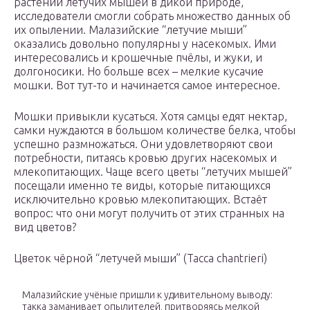
растений летучих мышей в дикой природе,
исследователи смогли собрать множество данных об
их опылении. Малазийские “летучие мыши”
оказались довольно популярны у насекомых. Ими
интересовались и крошечные пчёлы, и жуки, и
долгоносики. Но больше всех – мелкие кусачие
мошки. Вот тут-то и начинается самое интересное.
Мошки привыкли кусаться. Хотя самцы едят нектар,
самки нуждаются в большом количестве белка, чтобы
успешно размножаться. Они удовлетворяют свои
потребности, питаясь кровью других насекомых и
млекопитающих. Чаще всего цветы “летучих мышей”
посещали именно те виды, которые питающихся
исключительно кровью млекопитающих. Встаёт
вопрос: что они могут получить от этих странных на
вид цветов?
Цветок чёрной “летучей мыши” (Tacca chantrieri)
Малазийские учёные пришли к удивительному выводу:
такка заманивает опылителей, притворяясь мелкой