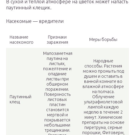
В сухой и теплой атмосфере на цветок может напасть
паутинный клещик.
Насекомые — вредители
Название
Признаки
Меры борьбы
насекомого
заражения
Малозаметная
паутина на
Народные
листьях,
способы. Растения
пожелтение и
можно промыть под
опадание
душем и оставить в
листвы при
ванной комнате во
обширном
влажной атмосфере
поражении.
на полчаса.
Поверхность
Паутинный
Облучение
листовых
клещ
ультрафиолетовой
пластин
лампой каждую
становится
неделю в течение 2
мертвой и
минут. Химические
покрывается
препараты на основе
небольшими
пиретрума, серные
трещинками.
порошки, Фитоверм,