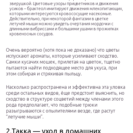
зверушкой. Цветовые узоры прицветников и движения
усиков – брактеол имитируют движения млекопитающих,
которыми интересуются кровососущие насекомые.
Действительно, при некоторой фантазии в цветке
летучей мыши можно увидеть очертания мордочки с
длинными вибриссами и большими ушами в прожилках
кровеносных сосудов.
Очень вероятно (хотя пока не доказано) что цветы
испускают ароматы, которые усиливают сходство.
Самки кусачих мошек, прилетая на цветок, тщетно
пытаются найти подходящее место для укуса, при
этом собирая и стряхивая пыльцу.
Насколько распространена и эффективна эта уловка
среди остальных видов, ёще предстоит выяснить, но
сходство в структуре соцветий между членами этого
рода предполагает, что подобные трюки
разыгрываются с опылителями везде, где растут
“летучие мыши”.
2.Такка — уход в домашних