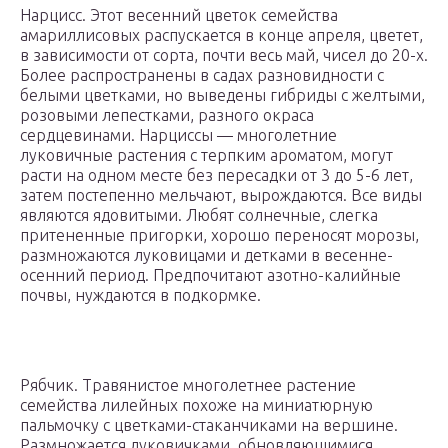
Нарцисс. Этот весенний цветок семейства
амариллисовых распускается в конце апреля, цветет,
в зависимости от сорта, почти весь май, чисел до 20-х.
Более распространены в садах разновидности с
белыми цветками, но выведены гибриды с желтыми,
розовыми лепестками, разного окраса
сердцевинами. Нарциссы — многолетние
луковичные растения с терпким ароматом, могут
расти на одном месте без пересадки от 3 до 5-6 лет,
затем постепенно мельчают, вырождаются. Все виды
являются ядовитыми. Любят солнечные, слегка
притененные пригорки, хорошо переносят морозы,
размножаются луковицами и детками в весенне-
осенний период. Предпочитают азотно-калийные
почвы, нуждаются в подкормке.
Рябчик. Травянистое многолетнее растение
семейства лилейных похоже на миниатюрную
пальмочку с цветками-стаканчиками на вершине.
Размножается луковичками, обновляющимися