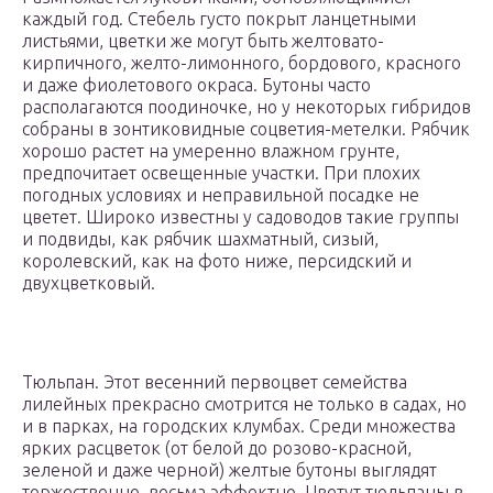
каждый год. Стебель густо покрыт ланцетными
листьями, цветки же могут быть желтовато-
кирпичного, желто-лимонного, бордового, красного
и даже фиолетового окраса. Бутоны часто
располагаются поодиночке, но у некоторых гибридов
собраны в зонтиковидные соцветия-метелки. Рябчик
хорошо растет на умеренно влажном грунте,
предпочитает освещенные участки. При плохих
погодных условиях и неправильной посадке не
цветет. Широко известны у садоводов такие группы
и подвиды, как рябчик шахматный, сизый,
королевский, как на фото ниже, персидский и
двухцветковый.
Тюльпан. Этот весенний первоцвет семейства
лилейных прекрасно смотрится не только в садах, но
и в парках, на городских клумбах. Среди множества
ярких расцветок (от белой до розово-красной,
зеленой и даже черной) желтые бутоны выглядят
торжественно, весьма эффектно. Цветут тюльпаны в