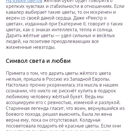
На языке цветов
жёлтый букет будет говорить о
крепких чувствах и стабильности в отношениях. Если
кавалер выбирает такие цветы, то он искренен и
верен со своей дамой сердца. Даже «Реестр о
цветах», изданный при Екатерине II, говорит о таких
цветах, как о знаках интеллекта, тепла и солнца.
Дарить жёлтые цветы — удел сильных и весёлых
людей, на позитиве преодолевающих все
жизненные невзгоды.
Символ света и любви
Примета о том, что дарить цветы жёлтого цвета
нельзя, пришла в Россию из Западной Европы.
Настолько прочно укоренилась эта мысль в нашем
сознании, что никто не рискнёт купить в подарок
любимому человеку жёлтый букет. Ведь мы
ассоциируем его с ревностью, изменой и разлукой.
Старинная легенда гласит, что воин, вернувшийся из
боевого похода, решил выяснить, была ли жена
верна ему, пока он отсутствовал. Колдунья
посоветовала подарить её красные цветы. Если они