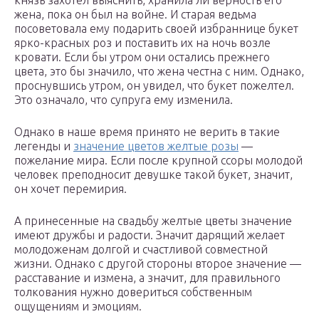
князь захотел выяснить, хранила ли верность его
жена, пока он был на войне. И старая ведьма
посоветовала ему подарить своей избраннице букет
ярко-красных роз и поставить их на ночь возле
кровати. Если бы утром они остались прежнего
цвета, это бы значило, что жена честна с ним. Однако,
проснувшись утром, он увидел, что букет пожелтел.
Это означало, что супруга ему изменила.
Однако в наше время принято не верить в такие
легенды и
значение цветов желтые розы
—
пожелание мира. Если после крупной ссоры молодой
человек преподносит девушке такой букет, значит,
он хочет перемирия.
А принесенные на свадьбу желтые цветы значение
имеют дружбы и радости. Значит дарящий желает
молодоженам долгой и счастливой совместной
жизни. Однако с другой стороны второе значение —
расставание и измена, а значит, для правильного
толкования нужно довериться собственным
ощущениям и эмоциям.