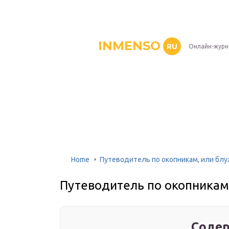
INMENSO
RU
Онлайн-журн
Home
Путеводитель по окопникам, или бл
Путеводитель по окопникам
Содер