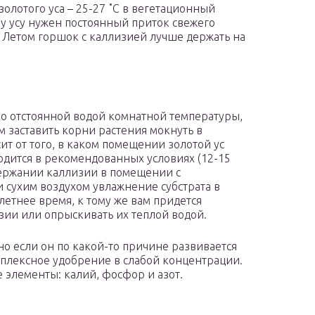
олотого уса – 25-27 ˚C в вегетационный
му усу нужен постоянный приток свежего
. Летом горшок с каллизией лучше держать на
о отстоянной водой комнатной температуры,
м заставить корни растения мокнуть в
т от того, в каком помещении золотой ус
одится в рекомендованных условиях (12-15
одержании каллизии в помещении с
сухим воздухом увлажнение субстрата в
летнее время, к тому же вам придется
зии или опрыскивать их теплой водой.
но если он по какой-то причине развивается
мплексное удобрение в слабой концентрации.
 элементы: калий, фосфор и азот.