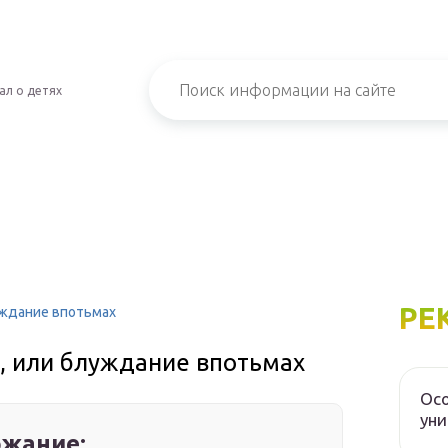
ал о детях
РЕ
уждание впотьмах
, или блуждание впотьмах
Осо
уни
жание: