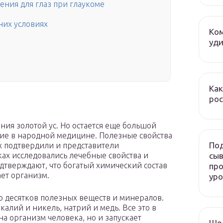
ния для глаз при глаукоме
них условиях
Ком
уди
Как
рос
ия золотой ус. Но остается еще большой
ие в народной медицине. Полезные свойства
Под
х подтвердили и представители
сыв
ах исследовались лечебные свойства и
дтверждают, что богатый химический состав
про
ет организм.
ур
ко десятков полезных веществ и минералов.
калий и никель, натрий и медь. Все это в
на организм человека, но и запускает
Ше