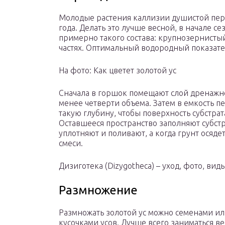
Молодые растения каллизии душистой пере
года. Делать это лучше весной, в начале се
примерно такого состава: крупнозернистый
частях. Оптимальный водородный показатель
На фото: Как цветет золотой ус
Сначала в горшок помещают слой дренажно
менее четверти объема. Затем в емкость п
такую глубину, чтобы поверхность субстрат
Оставшееся пространство заполняют субстр
уплотняют и поливают, а когда грунт осяд
смеси.
Дизиготека (Dizygotheca) – уход, фото, вид
Размножение
Размножать золотой ус можно семенами ил
кусочками усов. Лучше всего заниматься 