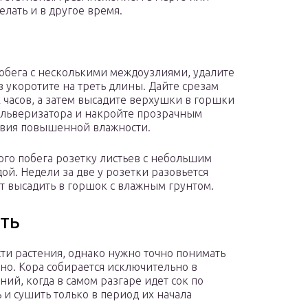
елать и в другое время.
побега с несколькими междоузлиями, удалите
в укоротите на треть длины. Дайте срезам
 часов, а затем высадите верхушки в горшки
пульверизатора и накройте прозрачным
ловия повышенной влажности.
ого побега розетку листьев с небольшим
дой. Недели за две у розетки разовьется
т высадить в горшок с влажным грунтом.
ить
ти растения, однако нужно точно понимать
ано. Кора собирается исключительно в
ий, когда в самом разгаре идет сок по
 и сушить только в период их начала