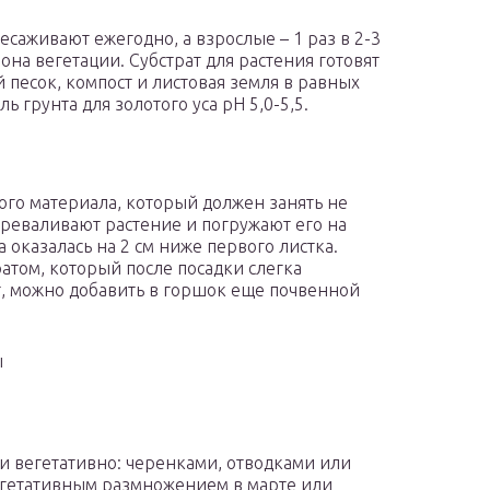
саживают ежегодно, а взрослые – 1 раз в 2-3
зона вегетации. Субстрат для растения готовят
 песок, компост и листовая земля в равных
 грунта для золотого уса pH 5,0-5,5.
го материала, который должен занять не
ереваливают растение и погружают его на
а оказалась на 2 см ниже первого листка.
атом, который после посадки слегка
ет, можно добавить в горшок еще почвенной
ы
и вегетативно: черенками, отводками или
вегетативным размножением в марте или