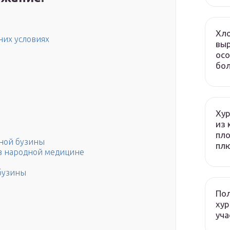
Хло
них условиях
выр
осо
бол
Хур
из 
пло
ной бузины
плю
в народной медицине
 бузины
Пол
хур
уча