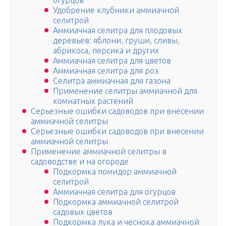
огурцов
Удобрение клубники аммиачной
селитрой
Аммиачная селитра для плодовых
деревьев: яблони, груши, сливы,
абрикоса, персика и других
Аммиачная селитра для цветов
Аммиачная селитра для роз
Селитра аммиачная для газона
Применение селитры аммиачной для
комнатных растений
Серьезные ошибки садоводов при внесении
аммиачной селитры
Серьезные ошибки садоводов при внесении
аммиачной селитры
Применение аммиачной селитры в
садоводстве и на огороде
Подкормка помидор аммиачной
селитрой
Аммиачная селитра для огурцов
Подкормка аммиачной селитрой
садовых цветов
Подкормка лука и чеснока аммиачной