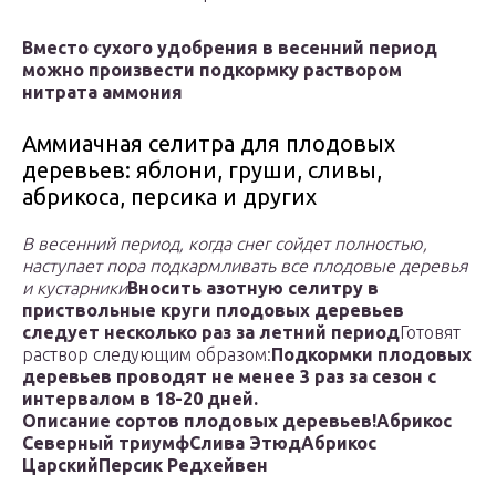
Вместо сухого удобрения в весенний период
можно произвести подкормку раствором
нитрата аммония
Аммиачная селитра для плодовых
деревьев: яблони, груши, сливы,
абрикоса, персика и других
В весенний период, когда снег сойдет полностью,
наступает пора подкармливать все плодовые деревья
и кустарники
Вносить азотную селитру в
приствольные круги плодовых деревьев
следует несколько раз за летний период
Готовят
раствор следующим образом:
Подкормки плодовых
деревьев проводят не менее 3 раз за сезон с
интервалом в 18-20 дней.
Описание сортов плодовых деревьев!
Абрикос
Северный триумф
Слива Этюд
Абрикос
Царский
Персик Редхейвен