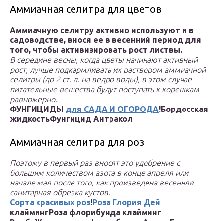
Аммиачная селитра для цветов
Аммиачную селитру активно используют и в
садоводстве, внося ее в весенний период для
того, чтобы активизировать рост листвы.
В середине весны, когда цветы начинают активный
рост, лучше подкармливать их раствором аммиачной
селитры (до 2 ст. л. на ведро воды), в этом случае
питательные вещества будут поступать к корешкам
равномерно.
ФУНГИЦИДЫ
для САДА И ОГОРОДА
!
Бордосская
жидкость
Фунгицид Антракол
Аммиачная селитра для роз
Поэтому в первый раз вносят это удобрение с
большим количеством азота в конце апреля или
начале мая после того, как произведена весенняя
санитарная обрезка кустов.
Сорта красивых роз
!
Роза Глория Дей
клайминг
Роза флорибунда клайминг