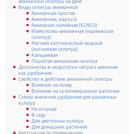
аммиачной селитры на даче
Виды селитры аммиачной
Аммиачная простая
Аммиачная, марка Б
Аммиачно-калийная (K2NO3)
Известково-аммиачная (норвежская
селитра)
Магний азотнокислый–водный
(магниевая селитра)
Кальциевая
Пористая аммиачная селитра
Достоинства и недостатки нитрата аммония
как удобрения
Свойство и действие аммиачной селитры
Влияние на почву
Влияние на культивируемые растения
Схемы внесения удобрения для различных
культур
На огороде
В саду
Для цветочных культур
Для домашних растений
Инструкция по применению