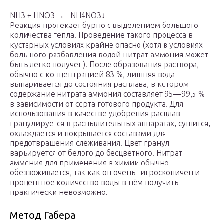
NH
3
+ HNO
3
→ NH
4
NO
3
↓
Реакция протекает бурно с выделением большого
количества тепла. Проведение такого процесса в
кустарных условиях крайне опасно (хотя в условиях
большого разбавления водой нитрат аммония может
быть легко получен). После образования раствора,
обычно с концентрацией 83 %, лишняя вода
выпаривается до состояния расплава, в котором
содержание нитрата аммония составляет 95—99,5 %
в зависимости от сорта готового продукта. Для
использования в качестве удобрения расплав
гранулируется в распылительных аппаратах, сушится,
охлаждается и покрывается составами для
предотвращения слёживания. Цвет гранул
варьируется от белого до бесцветного. Нитрат
аммония для применения в химии обычно
обезвоживается, так как он очень гигроскопичен и
процентное количество воды в нём получить
практически невозможно.
Метод Габера