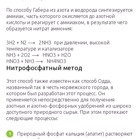
По способу Габера из азота и водорода синтезируется
аммиак, часть которого окисляется до азотной
кислоты и реагирует с аммиаком, в результате чего
образуется нитрат аммония:
3H
2
+ N
2
⟶ 2NH
3
при давлении, высокой
температуре и катализаторе
NH
3
+ 2O
2
⟶ HNO
3
+ H
2
O
HNO
3
+ NH
3
⟶ NH
4
NO
3
Нитрофосфатный метод
Этот способ также известен как способ Одда,
названный так в честь норвежского города, в
котором был разработан этот процесс. Он
применяется непосредственно для получения
азотных и азотно-фосфорных удобрений из широко
доступного природного сырья. При этом протекают
следующие процессы:
Природный фосфат кальция (апатит) растворяют