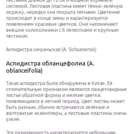
листьями длиной до 70 см и мощной корневой
системой. Листовая пластина имеет тёмно-зелёную
окраску, нередко она покрыта пятнами. Цветение
происходит в конце зимы и характеризуется
появлением красивых цветков. Они напоминают
внешне колокольчики с 6 лепестками и крупным
пестиком.
Аспидистра сичуаньская (A. Sichuanensis)
Аспидистра обланцефолиа (A.
oblanceifolia)
Такая аспидистра была обнаружена в Китае. Её
отличительным признаком являются ланцетовидные
листья обратной формы и мелкие цветки,
появляющиеся в летний период. Цвет листвы может
быть разным, обычно встречаются зелёные и
желтоватые экземпляры, а листовые пластины очень
узкие.
Эта разновидность характеризуется небольшим