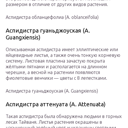
размером в отличие от других видов растения.
Аспидистра обланцефолиа (A. oblanceifolia)
Аспидистра гуаньджоуская (A.
Guangxiensis)
Описываемая аспидистра имеет эллиптические или
яйцевидные листья, а также очень тонкую корневую
систему. Листовая пластина зачастую покрыта
жёлтыми пятнами и располагается на длинном
черешке, а весной на растении появляются
фиолетовые венчики — цветы с 8 лепестками.
Аспидистра гуаньджоуская (A. Guangxiensis)
Аспидистра аттенуата (A. Attenuata)
Такая аспидистра была обнаружена людьми в горных
лесах Тайваня. Листья растения окрашены в
насыщенный зелёный цвет и украшены светлыми