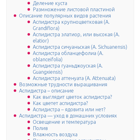
Деление куста
Размножение листовой пластиной
Описание популярных видов растения
Аспидистра крупноцветковая (A.
Grandiflora)
Aспидистра элатиор, или высокая (A.
elatior)
Аспидистра сичуаньская (A. Sichuanensis)
Аспидистра обланцефолиа (A.
oblanceifolia)
Аспидистра гуаньджоуская (A.
Guangxiensis)
Аспидистра аттенуата (A. Attenuata)
Возможные трудности выращивания
Аспидистра – описание
Как выглядит цветок аспидистра?
Как цветет аспидистра?
Аспидистра – ядовита или нет?
Аспидистра — уход в домашних условиях
Освещение и температура
Полив
Влажность воздуха