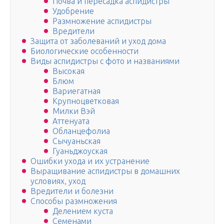
Почва и пересадка аспидистры
Удобрение
Размножение аспидистры
Вредители
Защита от заболеваний и уход дома
Биологические особенности
Виды аспидистры с фото и названиями
Высокая
Блюм
Вариегатная
Крупноцветковая
Милки Вэй
Аттенуата
Обланцефолиа
Сычуаньская
Гуаньджоуская
Ошибки ухода и их устранение
Выращивание аспидистры в домашних
условиях, уход
Вредители и болезни
Способы размножения
Делением куста
Семенами