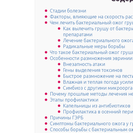
Стадии болезни
Факторы, влияющие на скорость ра
Чем лечить бактериальный ожог гр
Как вылечить грушу от бактер
препаратами
Лечение бактериального ожог
Радикальные меры борьбы
Что такое бактериальный ожог груш
Особенности размножения эвринии
Внезапность атаки
Гены выделения токсинов
Быстрое размножение на пест
Влажная и теплая погода усил
Симбиоз с другими микроорг
Почему прошлые методы лечения не
Этапы профилактики
Капельницы из антибиотиков
Профилактика в осенний пер
Причины ГЭРБ
Симптомы бактериального ожога у 
Способы борьбы с бактериальным о