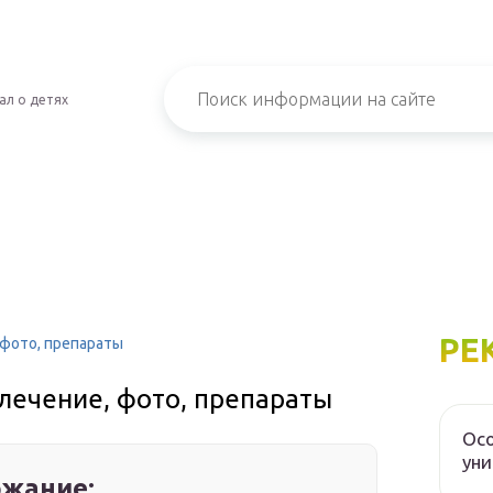
ал о детях
РЕ
 фото, препараты
лечение, фото, препараты
Осо
уни
жание: