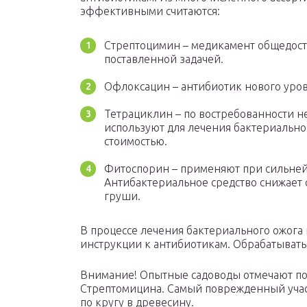
эффективными считаются:
Стрептоцимин – медикамент общедост
поставленной задачей.
Офлоксацин – антибиотик нового уровн
Тетрациклин – по востребованности не
используют для лечения бактериально
стоимостью.
Фитоспорин – применяют при сильне
Антибактериальное средство снижает 
груши.
В процессе лечения бактериального ожога
инструкции к антибиотикам. Обрабатывать к
Внимание! Опытные садоводы отмечают по
Стрептомицина. Самый поврежденный учас
по кругу в древесину.