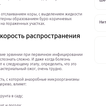
.
я отслаиванием коры, с выделением жидкости
актерны образованием буро-коричневых
Нит
на пораженных участках.
корость распространения
твие эрвинии при первичном инфицировании
спознать сложно. И даже когда болезнь
т к следующему этапу, определить, что это
актериальный ожог, очень трудно.
сть, с которой анаэробные микроорганизмы
дерево, влияет:
грунта в саду;
ат и погода;