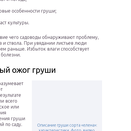
овые особенности груши;
аст культуры.
твие чего садоводы обнаруживают проблему,
 и ствола. При увядании листьев люди
ем раньше. Избыток влаги способствует
 болезни.
ый ожог груши
разумевает
ют
езультате
ли всего
ское или
вия
жения груши
й по саду.
Описание груши сорта «елена»:
характеристики, фото, видео,