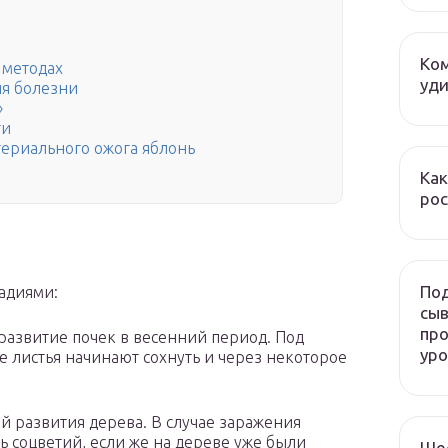
Ком
 методах
уди
я болезни
»
ти
ериального ожога яблонь
Как
рос
Под
тадиями:
сыв
про
азвитие почек в весенний период. Под
ур
 листья начинают сохнуть и через некоторое
й развития дерева. В случае заражения
 соцветий, если же на дереве уже были
Ше