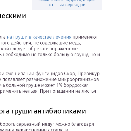
отзывы садоводов
ческими
ога
на груши в качестве лечения
применяют
ого действия, не содержащие медь,
кой следует обрезать пораженные
ь необходимо не только больную грушу, но и
ри смешивании фунгицидов Скор, Превикур
ие подавляет размножение микроорганизмов
чь больной груше может 1% бордосская
рименять нельзя. При попадании на листья
ога груши антибиотиками
обороть серьезный недуг можно благодаря
имента лекарственных средств