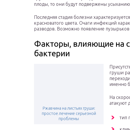
плоды, то они будут подвержены усыханию
Последняя стадия болезни характеризуетс
красноватого цвета. Очаги инфекций хар
разводов. Возможно появление пузырьков 
Факторы, влияющие на с
бактерии
Присутс
груши ра
переходи
именно б
На скоро
атакуют 
Ржавчина на листьях груши:
простое лечение серьезной
тип 
проблемы
клим