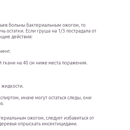
евьев больны бактериальным ожогом, то
ь остатки. Если груша на 1/3 пострадала от
ющие действия:
мент.
 ткани на 40 см ниже места поражения.
 жидкости.
пиртом, иначе могут остаться следы, они
я.
териальным ожогом, следует избавиться от
 деревья опрыскать инсектицидами.