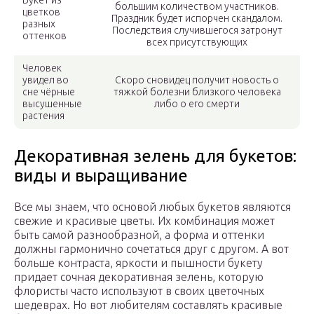
Букет из
большим количеством участников.
цветков
Праздник будет испорчен скандалом.
разных
Последствия случившегося затронут
оттенков
всех присутствующих
Человек
увидел во
Скоро сновидец получит новость о
сне чёрные
тяжкой болезни близкого человека
высушенные
либо о его смерти
растения
Декоративная зелень для букетов:
виды и выращивание
Все мы знаем, что основой любых букетов являются
свежие и красивые цветы. Их комбинация может
быть самой разнообразной, а форма и оттенки
должны гармонично сочетаться друг с другом. А вот
больше контраста, яркости и пышности букету
придает сочная декоративная зелень, которую
флористы часто используют в своих цветочных
шедеврах. Но вот любителям составлять красивые