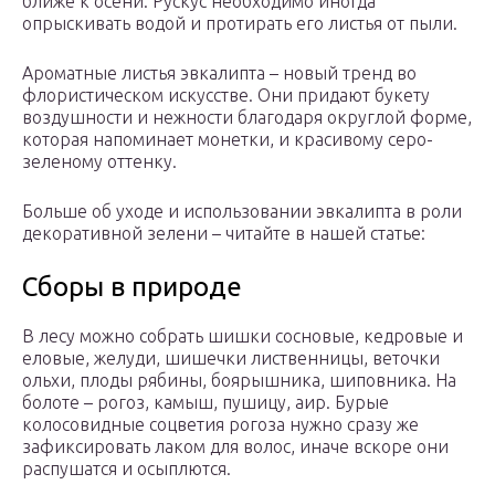
ближе к осени. Рускус необходимо иногда
опрыскивать водой и протирать его листья от пыли.
Ароматные листья эвкалипта – новый тренд во
флористическом искусстве. Они придают букету
воздушности и нежности благодаря округлой форме,
которая напоминает монетки, и красивому серо-
зеленому оттенку.
Больше об уходе и использовании эвкалипта в роли
декоративной зелени – читайте в нашей статье:
Сборы в природе
В лесу можно собрать шишки сосновые, кедровые и
еловые, желуди, шишечки лиственницы, веточки
ольхи, плоды рябины, боярышника, шиповника. На
болоте – рогоз, камыш, пушицу, аир. Бурые
колосовидные соцветия рогоза нужно сразу же
зафиксировать лаком для волос, иначе вскоре они
распушатся и осыплются.