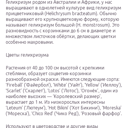
Гелихризум родом из Австралии и Африки, у нас
выращивают в однолетней культуре вид гелихризум
прицветниковый (Нelichrysum bracteatum). Обычно
выращивают его крупноцветковую форму, которую
называют гелихризум большой (Н. monstrosum). Это
разновидность с корзинками до 6 см в диаметре и
множеством листочков обёртки, делающих цветки
особенно махровыми.
Цветы гелихризума
Растения от 40 до 100 см высотой с крепкими
стеблями, образует соцветия-корзинки
разнообразной окраски. Имеются следующие сорта:
‘Fireball’ (‘Файербол’), ‘White’ (‘Уайт’), ‘Yellow’ (‘Иеллоу’),
‘Scarlet’ (‘Скарлет’), ‘Lotos’ (‘Лотос’), ‘Огонёк’, один из
наиболее высоких — ‘Королевский размер’,
вырастает до 1 м. Из низкорослых интересны
‘Leteum’ (‘Лютеум’), ‘Hot Bikini’ (‘Хот Бикини’), ‘Moreska’
(‘Мореска’), ‘Chico Red’ (‘Чико Ред’), ‘Розовый фарфор’.
Используют в цветоводстве и другие виды