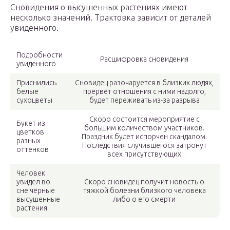
Сновидения о высушенных растениях имеют
несколько значений. Трактовка зависит от деталей
увиденного.
Подробности
Расшифровка сновидения
увиденного
Приснились
Сновидец разочаруется в близких людях,
белые
прервёт отношения с ними надолго,
сухоцветы
будет переживать из-за разрыва
Скоро состоится мероприятие с
Букет из
большим количеством участников.
цветков
Праздник будет испорчен скандалом.
разных
Последствия случившегося затронут
оттенков
всех присутствующих
Человек
увидел во
Скоро сновидец получит новость о
сне чёрные
тяжкой болезни близкого человека
высушенные
либо о его смерти
растения