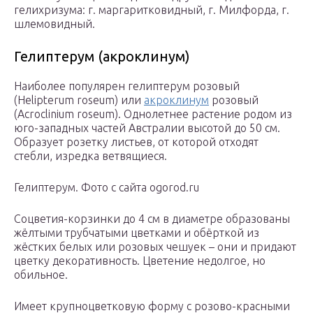
гелихризума: г. маргаритковидный, г. Милфорда, г.
шлемовидный.
Гелиптерум (акроклинум)
Наиболее популярен гелиптерум розовый
(Нelipterum roseum) или
акроклинум
розовый
(Acroclinium roseum). Однолетнее растение родом из
юго-западных частей Австралии высотой до 50 см.
Образует розетку листьев, от которой отходят
стебли, изредка ветвящиеся.
Гелиптерум. Фото с сайта ogorod.ru
Соцветия-корзинки до 4 см в диаметре образованы
жёлтыми трубчатыми цветками и обёрткой из
жёстких белых или розовых чешуек – они и придают
цветку декоративность. Цветение недолгое, но
обильное.
Имеет крупноцветковую форму с розово-красными