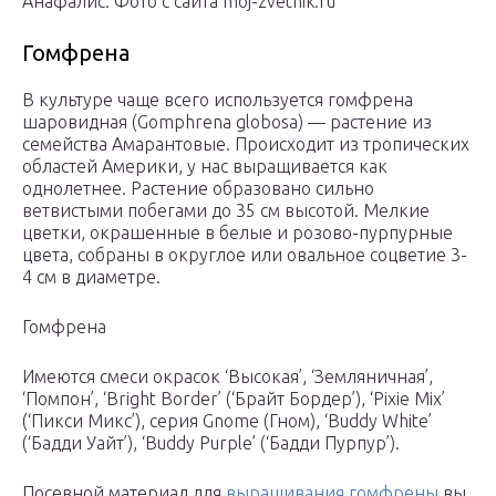
Анафалис. Фото с сайта moj-zvetnik.ru
Гомфрена
В культуре чаще всего используется гомфрена
шаровидная (Gomphrena globosa) — растение из
семейства Амарантовые. Происходит из тропических
областей Америки, у нас выращивается как
однолетнее. Растение образовано сильно
ветвистыми побегами до 35 см высотой. Мелкие
цветки, окрашенные в белые и розово-пурпурные
цвета, собраны в округлое или овальное соцветие 3-
4 см в диаметре.
Гомфрена
Имеются смеси окрасок ‘Высокая’, ‘Земляничная’,
‘Помпон’, ‘Bright Border’ (‘Брайт Бордер’), ‘Pixie Mix’
(‘Пикси Микс’), серия Gnome (Гном), ‘Buddy White’
(‘Бадди Уайт’), ‘Buddy Purple’ (‘Бадди Пурпур’).
Посевной материал для
выращивания гомфрены
вы