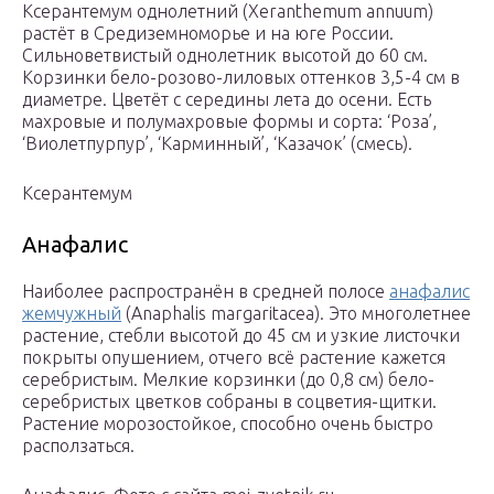
Ксерантемум однолетний (Xeranthemum annuum)
растёт в Средиземноморье и на юге России.
Сильноветвистый однолетник высотой до 60 см.
Корзинки бело-розово-лиловых оттенков 3,5-4 см в
диаметре. Цветёт с середины лета до осени. Есть
махровые и полумахровые формы и сорта: ‘Роза’,
‘Виолетпурпур’, ‘Карминный’, ‘Казачок’ (смесь).
Ксерантемум
Анафалис
Наиболее распространён в средней полосе
анафалис
жемчужный
(Аnaphalis margaritacea). Это многолетнее
растение, стебли высотой до 45 см и узкие листочки
покрыты опушением, отчего всё растение кажется
серебристым. Мелкие корзинки (до 0,8 см) бело-
серебристых цветков собраны в соцветия-щитки.
Растение морозостойкое, способно очень быстро
расползаться.