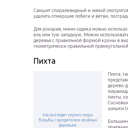
Самшит спиралевидный и зимой смотрится
удалить отмершие побеги и ветви, постра
Для рокария, мини-садика можно использо
ель или тую западную. Можно использовать
деревья с правильной формой кроны в вид
геометрически правильной прямоугольной
Пихта
Пихта, та
представ
дерево-д
пирамид
пихты, к
Сосновых
шишки (н
Как выглядит хермес меры
борьбы с вредителем хвойных
Большинс
деревьев
теневыно