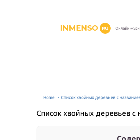
INMENSO
RU
Онлайн-журн
Home
Список хвойных деревьев с названи
Список хвойных деревьев с
Содер