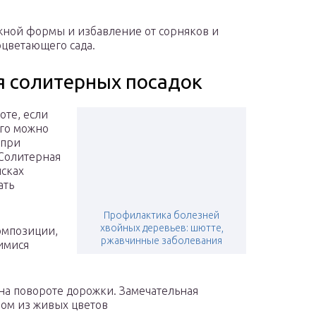
жной формы и избавление от сорняков и
оцветающего сада.
я солитерных посадок
оте, если
ого можно
 при
 Солитерная
исках
ать
Профилактика болезней
хвойных деревьев: шютте,
омпозиции,
ржавчинные заболевания
имися
на повороте дорожки. Замечательная
ром из живых цветов