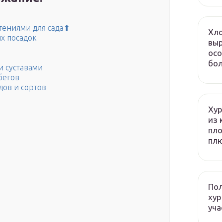
тениями для сада⬆
Хло
х посадок
выр
осо
бол
и суставами
бегов
ов и сортов
Хур
из 
пло
плю
Пол
хур
уча