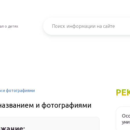
ал о детях
РЕ
ем и фотографиями
 названием и фотографиями
Осо
уни
жание: