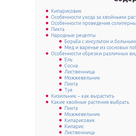
Кипарисовик
Особенности ухода за хвойными рас
Особенности проведения солитерны
Пихта
Народные рецепты
Борьба с инсультом и больным
Мед и варенье из сосновых по
Особенности обрезки различных вид
Ель
Сосна
Лиственница
Можжевельник
Пихта
Туя
Кизильник – как вырастить
Какие хвойные растения выбрать
Пихта
Можжевельник
Кипарисовик
Кипарис
Лиственница