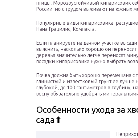
птицы. Морозоустойчивый кипарисовик себ
России, но с трудом выживают на южных мес
Популярные виды кипарисовика, растущие в
Нана Грацилис, Компакта.
Если планируете на дачном участке высад
выяснить, насколько хорошо он переносит
деревья значительно легче переносят мин
посадки кипарисовика нужно выбрать возв
Почва должна быть хорошо перемешана с т
глинистый и известковый грунт ее лучше н
глубокой, до 100 сантиметров в глубину, 
весну обязательно удобрять минеральным
Особенности ухода за х
сада⬆
Неприхот