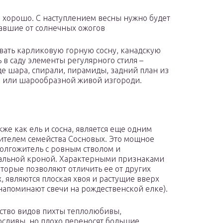
 хорошо. С наступлением весны нужно будет
давшие от солнечных ожогов
вать карликовую горную сосну, канадскую
 в саду элементы регулярного стиля –
е шара, спирали, пирамиды, задний план из
 или шарообразной живой изгороди.
кже как ель и сосна, является еще одним
ителем семейства Сосновых. Это мощное
олгожитель с ровным стволом и
альной кроной. Характерными признаками
оторые позволяют отличить ее от других
, являются плоская хвоя и растущие вверх
апоминают свечи на рождественской елке).
тво видов пихты теплолюбивы,
сливы, но плохо переносят большие