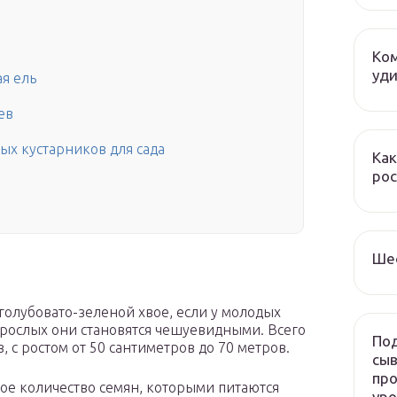
Ком
уди
я ель
ев
х кустарников для сада
Как
рос
Ше
голубовато-зеленой хвое, если у молодых
зрослых они становятся чешуевидными. Всего
Под
 с ростом от 50 сантиметров до 70 метров.
сыв
про
ое количество семян, которыми питаются
ур