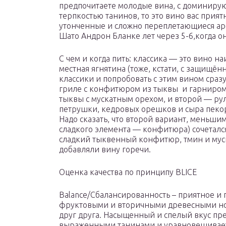
предпочитаете молодые вина, с доминир
терпкостью танинов, то это вино вас прият
утонченные и сложно переплетающиеся ар
Шато Андрон Бланке лет через 5-6,когда он
С чем и когда пить: классика — это вино н
местная ягнятина (тоже, кстати, с защищё
классики и попробовать с этим вином сраз
гриле с конфитюром из тыквы и гарниром
тыквы с мускатным орехом, и второй — ру
петрушки, кедровых орешков и сыра пекор
Надо сказать, что второй вариант, меньшим
сладкого элемента — конфитюра) сочетался
сладкий тыквенный конфитюр, тмин и мус
добавляли вину горечи.
Оценка качества по принципу BLICE
Balance/Сбалансированность – приятное и
фруктовыми и вторичными древесными н
друг друга. Насыщенный и спелый вкус пре
выраженными танинами и уравновешивает