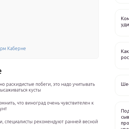
Ком
уди
орм Каберне
Как
рос
е
Ше
о раскидистые побеги, это надо учитывать
высаживаться кусты
мнить, что виноград очень чувствителен к
унт
Под
сыв
и, специалисты рекомендуют ранней весной
про
ур