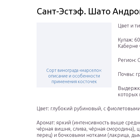
Сант-Эстэф. Шато Андро
Цвет и ти
Купаж: 6
Каберне
Регион: 
Сорт винограда «марсело»:
Почвы: г
описание и особенности
применения косточек
Выдержка
которых 
Цвет: глубокий рубиновый, с фиолетовым
Аромат: яркий (интенсивность выше средн
чёрная вишня, слива, чёрная смородина),
перец) и бочковыми нотками (лакрица, дым