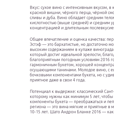
Вкус: сухое вино с интенсивным вкусом, в 
красной вишни, чёрного перца, чёрной см
сливы и дуба. Вино обладает средним тел
кислотностью (выше средней) и средним у
концентрацией и длительным послевкусие
Общее впечатление и оценка качества: перв
Эстэф — это бархатистые, но достаточно м
высоким содержанием в купаже винограда
который достиг идеальной зрелости, благ
благоприятным погодным условиям 2016 го
гармоничным букетом, хорошей концентра
осушающими танинами. Молодое вино, с 
бочковыми компонентами букета, но с удив
приятное даже в свои 4 года.
Потенциал к выдержке: классический Сант
которому нужны как минимум 5 лет, чтобы 
компоненты букета — преображаться и пеп
региона — это вина мягкие и приятные в м
10-15 лет. Шато Андрон Бланке 2016 — как 