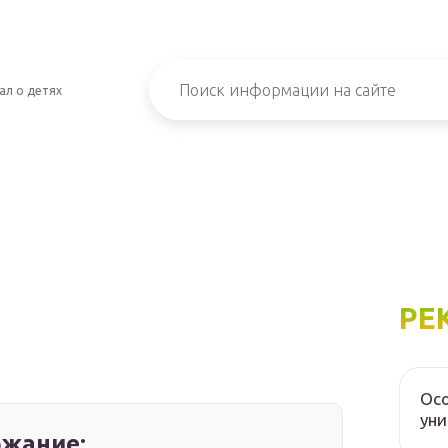
ал о детях
РЕ
Осо
уни
жание: