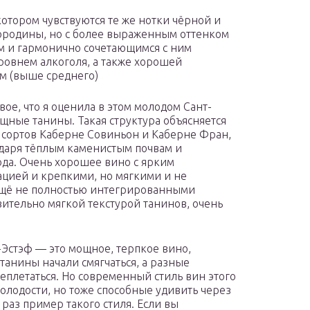
котором чувствуются те же нотки чёрной и
ородины, но с более выраженным оттенком
ом и гармонично сочетающимся с ним
ровнем алкоголя, а также хорошей
м (выше среднего)
ое, что я оценила в этом молодом Сант-
ощные танины. Такая структура объясняется
 сортов Каберне Совиньон и Каберне Фран,
одаря тёплым каменистым почвам и
да. Очень хорошее вино с ярким
цией и крепкими, но мягкими и не
ещё не полностью интегрированными
ительно мягкой текстурой танинов, очень
-Эстэф — это мощное, терпкое вино,
танины начали смягчаться, а разные
еплетаться. Но современный стиль вин этого
олодости, но тоже способные удивить через
раз пример такого стиля. Если вы