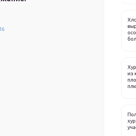
Хло
выр
16
осо
бол
Хур
из 
пло
плю
Пол
хур
уча