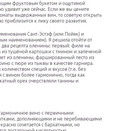
ующим фруктовым букетом и ощутимой
но удивит уже сейчас. Если же вы цените
оматы выдержанных вин, то советую открыть
о приблизится к пику своего развития.
аименования Сант-Эстэф (или Пойяк) и
нным наименованием). Я решила отойти от
у два рецепта оленины: первый: филе на
 из тушёной картошки с тмином и запеченой
лет из оленины, фаршированный песто из
ино с пюре из тыквы в качестве гарнира.
 количеством специй и вкусов (т.е. без
 с вином более гармонично, тогда как
катный орех очерствляли танины и
 гармоничное вино с первичными
отками, дополняющими и не перебивающими
красно сочетается с бархатными, но
ся достаточной кислотностью