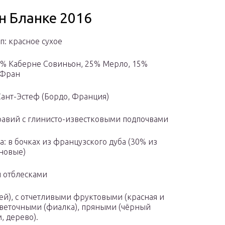
н Бланке 2016
п: красное сухое
0% Каберне Совиньон, 25% Мерло, 15%
 Фран
Сант-Эстеф (Бордо, Франция)
равий с глинисто-известковыми подпочвами
: в бочках из французского дуба (30% из
новые)
и отблесками
ей), с отчетливыми фруктовыми (красная и
 цветочными (фиалка), пряными (чёрный
, дерево).