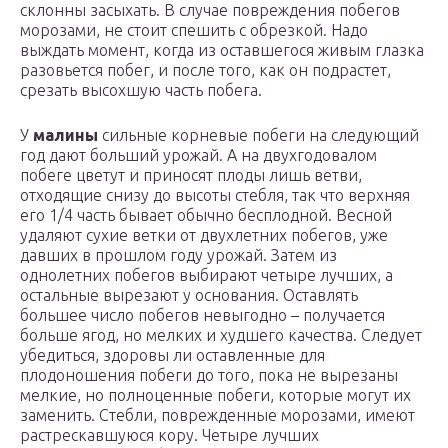
склонны засыхать. В случае повреждения побегов
морозами, не стоит спешить с обрезкой. Надо
выждать момент, когда из оставшегося живым глазка
разовьется побег, и после того, как он подрастет,
срезать высохшую часть побега.
У
малины
сильные корневые побеги на следующий
год дают больший урожай. А на двухгодовалом
побеге цветут и приносят плоды лишь ветви,
отходящие снизу до высоты стебля, так что верхняя
его 1/4 часть бывает обычно бесплодной. Весной
удаляют сухие ветки от двухлетних побегов, уже
давших в прошлом году урожай. Затем из
однолетних побегов выбирают четыре лучших, а
остальные вырезают у основания. Оставлять
большее число побегов невыгодно – получается
больше ягод, но мелких и худшего качества. Следует
убедиться, здоровы ли оставленные для
плодоношения побеги до того, пока не вырезаны
мелкие, но полноценные побеги, которые могут их
заменить. Стебли, поврежденные морозами, имеют
растрескавшуюся кору. Четыре лучших