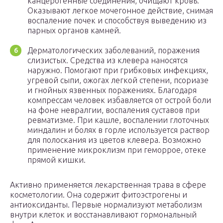
канцерогенные соединения, очищают кровь.
Оказывают легкое мочегонное действие, снимая
воспаление почек и способствуя выведению из
парных органов камней.
Дерматологических заболеваний, поражения
слизистых. Средства из клевера наносятся
наружно. Помогают при грибковых инфекциях,
угревой сыпи, ожогах легкой степени, псориазе
и гнойных язвенных поражениях. Благодаря
компрессам человек избавляется от острой боли
на фоне невралгии, воспаления суставов при
ревматизме. При кашле, воспалении глоточных
миндалин и болях в горле используется раствор
для полоскания из цветов клевера. Возможно
применение микроклизм при геморрое, отеке
прямой кишки.
Активно применяется лекарственная трава в сфере
косметологии. Она содержит фитоэстрогены и
антиоксиданты. Первые нормализуют метаболизм
внутри клеток и восстанавливают гормональный