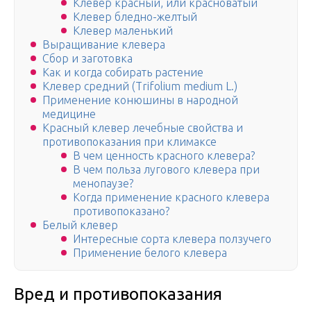
Клевер красный, или красноватый
Клевер бледно-желтый
Клевер маленький
Выращивание клевера
Сбор и заготовка
Как и когда собирать растение
Клевер средний (Trifolium medium L.)
Применение конюшины в народной
медицине
Красный клевер лечебные свойства и
противопоказания при климаксе
В чем ценность красного клевера?
В чем польза лугового клевера при
менопаузе?
Когда применение красного клевера
противопоказано?
Белый клевер
Интересные сорта клевера ползучего
Применение белого клевера
Вред и противопоказания