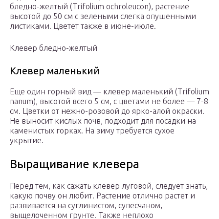
бледно-желтый (Trifolium ochroleucon), растение
высотой до 50 см с зелеными слегка опушенными
листиками. Цветет также в июне-июле.
Клевер бледно-желтый
Клевер маленький
Еще один горный вид — клевер маленький (Trifolium
nanum), высотой всего 5 см, с цветами не более — 7-8
см. Цветки от нежно-розовой до ярко-алой окраски.
Не выносит кислых почв, подходит для посадки на
каменистых горках. На зиму требуется сухое
укрытие.
Выращивание клевера
Перед тем, как сажать клевер луговой, следует знать,
какую почву он любит. Растение отлично растет и
развивается на суглинистом, супесчаном,
выщелоченном грунте. Также неплохо