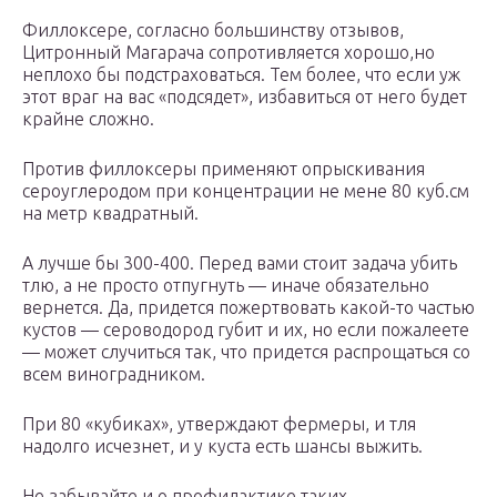
Филлоксере, согласно большинству отзывов,
Цитронный Магарача сопротивляется хорошо,но
неплохо бы подстраховаться. Тем более, что если уж
этот враг на вас «подсядет», избавиться от него будет
крайне сложно.
Против филлоксеры применяют опрыскивания
сероуглеродом при концентрации не мене 80 куб.см
на метр квадратный.
А лучше бы 300-400. Перед вами стоит задача убить
тлю, а не просто отпугнуть — иначе обязательно
вернется. Да, придется пожертвовать какой-то частью
кустов — сероводород губит и их, но если пожалеете
— может случиться так, что придется распрощаться со
всем виноградником.
При 80 «кубиках», утверждают фермеры, и тля
надолго исчезнет, и у куста есть шансы выжить.
Не забывайте и о профилактике таких