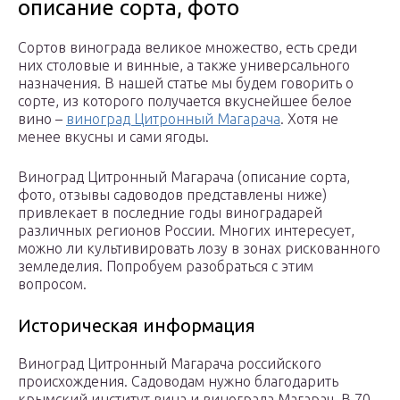
описание сорта, фото
Сортов винограда великое множество, есть среди
них столовые и винные, а также универсального
назначения. В нашей статье мы будем говорить о
сорте, из которого получается вкуснейшее белое
вино –
виноград Цитронный Магарача
. Хотя не
менее вкусны и сами ягоды.
Виноград Цитронный Магарача (описание сорта,
фото, отзывы садоводов представлены ниже)
привлекает в последние годы виноградарей
различных регионов России. Многих интересует,
можно ли культивировать лозу в зонах рискованного
земледелия. Попробуем разобраться с этим
вопросом.
Историческая информация
Виноград Цитронный Магарача российского
происхождения. Садоводам нужно благодарить
крымский институт вина и винограда Магарач. В 70-