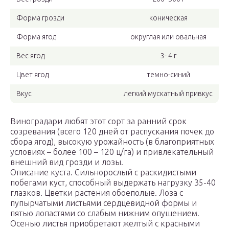
Форма грозди
коническая
Форма ягод
округлая или овальная
Вес ягод
3- 4 г
Цвет ягод
темно-синий
Вкус
легкий мускатный привкус
Виноградари любят этот сорт за ранний срок
созревания (всего 120 дней от распускания почек до
сбора ягод), высокую урожайность (в благоприятных
условиях – более 100 – 120 ц/га) и привлекательный
внешний вид грозди и лозы.
Описание куста. Сильнорослый с раскидистыми
побегами куст, способный выдержать нагрузку 35-40
глазков. Цветки растения обоеполые. Лоза с
пупырчатыми листьями сердцевидной формы и
пятью лопастями со слабым нижним опушением.
Осенью листья приобретают желтый с красными