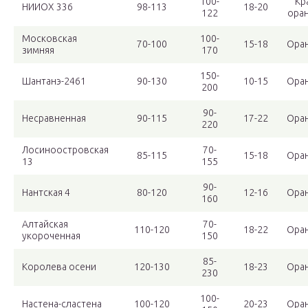
100-
Кр
НИИОХ 336
98-113
18-20
122
ора
Московская
100-
70-100
15-18
Ора
зимняя
170
150-
Шантанэ-2461
90-130
10-15
Ора
200
90-
Несравненная
90-115
17-22
Ора
220
Лосиноостровская
70-
85-115
15-18
Ора
13
155
90-
Нантская 4
80-120
12-16
Ора
160
Алтайская
70-
110-120
18-22
Ора
укороченная
150
85-
Королева осени
120-130
18-23
Ора
230
100-
Настена-сластена
100-120
20-23
Ора