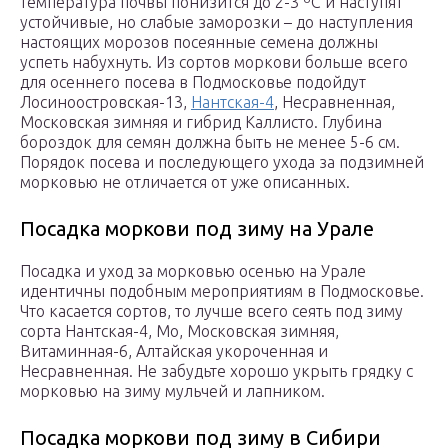
температура почвы понизится до 2-3 ºС и наступят
устойчивые, но слабые заморозки – до наступления
настоящих морозов посеянные семена должны
успеть набухнуть. Из сортов моркови больше всего
для осеннего посева в Подмосковье подойдут
Лосиноостровская-13,
Нантская-4
, Несравненная,
Московская зимняя и гибрид Каллисто. Глубина
бороздок для семян должна быть не менее 5-6 см.
Порядок посева и последующего ухода за подзимней
морковью не отличается от уже описанных.
Посадка моркови под зиму на Урале
Посадка и уход за морковью осенью на Урале
идентичны подобным мероприятиям в Подмосковье.
Что касается сортов, то лучше всего сеять под зиму
сорта Нантская-4, Мо, Московская зимняя,
Витаминная-6, Алтайская укороченная и
Несравненная. Не забудьте хорошо укрыть грядку с
морковью на зиму мульчей и лапником.
Посадка моркови под зиму в Сибири