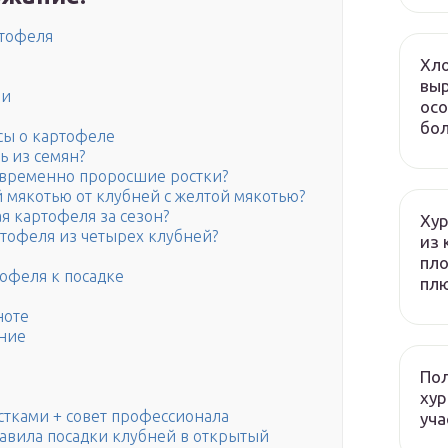
ртофеля
Хло
выр
ии
осо
бол
сы о картофеле
ь из семян?
временно проросшие ростки?
й мякотью от клубней с желтой мякотью?
я картофеля за сезон?
Хур
тофеля из четырех клубней?
из 
пло
офеля к посадке
плю
ноте
ние
Пол
хур
стками + совет профессионала
уча
равила посадки клубней в открытый