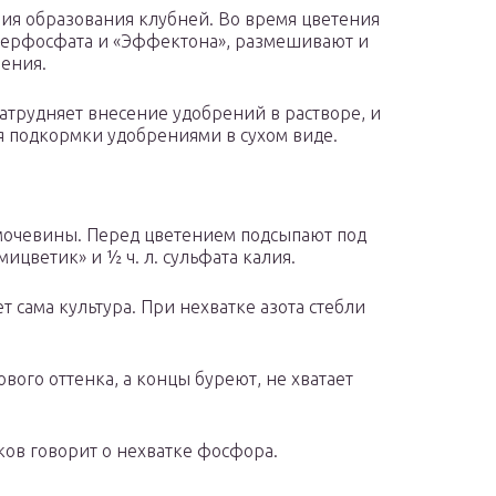
ия образования клубней. Во время цветения
суперфосфата и «Эффектона», размешивают и
рения.
трудняет внесение удобрений в растворе, и
я подкормки удобрениями в сухом виде.
 мочевины. Перед цветением подсыпают под
мицветик» и ½ ч. л. сульфата калия.
т сама культура. При нехватке азота стебли
вого оттенка, а концы буреют, не хватает
ков говорит о нехватке фосфора.