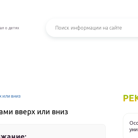
ал о детях
РЕ
х или вниз
ами вверх или вниз
Осо
уни
жание: