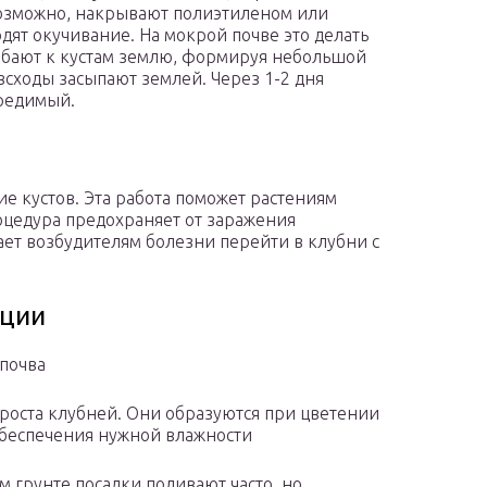
возможно, накрывают полиэтиленом или
ят окучивание. На мокрой почве это делать
ебают к кустам землю, формируя небольшой
всходы засыпают землей. Через 1-2 дня
вредимый.
ие кустов. Эта работа поможет растениям
оцедура предохраняет от заражения
ает возбудителям болезни перейти в клубни с
ации
почва
 роста клубней. Они образуются при цветении
 обеспечения нужной влажности
м грунте посадки поливают часто, но