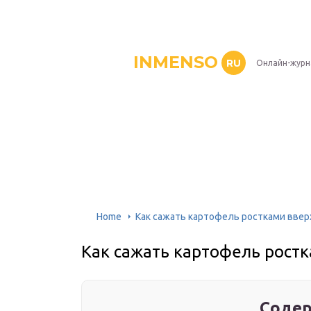
INMENSO
RU
Онлайн-журн
Home
Как сажать картофель ростками ввер
Как сажать картофель ростк
Содер