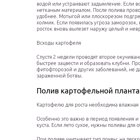
водой или устраивают задымление. Если 
нетканым материалом. После полива провод
удобнее. Мотыгой или плоскорезом подгр
холмик. Если появилась угроза заморозок, 
росток вновь вылезет наружу целый и не
Всходы картофеля
Спустя 2 недели проводят второе окучиван
быстрее зацвести и образовать клубни. Пр
фитофторозой и других заболеваний, не д
зараженной ботвы.
Полив картофельной плант
Картофелю для роста необходима влажная 
Особенно это важно в период появления и
куста. Если лето сухое, нужны поливы для
При поливе учитывают тип почвы: на легко