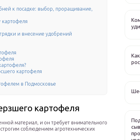
бней к посадке: выбор, проращивание,
Ком
у картофеля
уди
 грядки и внесение удобрений
тофеля
Как
тофеля
рос
картофеля?
осшего картофеля
ртофелем в Подмосковье
Ше
ерзшего картофеля
Под
нной материал, и он требует внимательного
сыв
о строгим соблюдением агротехнических
про
ур