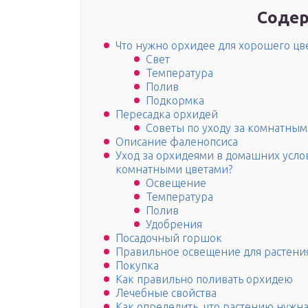
Содер
Что нужно орхидее для хорошего цв
Свет
Температура
Полив
Подкормка
Пересадка орхидей
Советы по уходу за комнатны
Описание фаленопсиса
Уход за орхидеями в домашних услов
комнатными цветами?
Освещение
Температура
Полив
Удобрения
Посадочный горшок
Правильное освещение для растени
Покупка
Как правильно поливать орхидею
Лечебные свойства
Как определить, что растению нужн