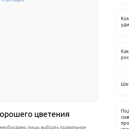
Ком
уди
Как
рос
Ше
Под
хорошего цветения
сыв
про
в, необходимо лишь выбрать правильное
ур