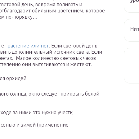
световой день, вовремя поливать и
 отблагодарит обильным цветением, которое
сем по-порядку…
Нит
тёт
растение или нет
. Если световой день
овить дополнительный источник света. Если
 цветах. Малое количество световых часов
остепенно они вытягиваются и желтеют.
для орхидей:
ого солнца, окно следует прикрыть белой
ходе за ними это нужно учесть;
 осенью и зимой (применение