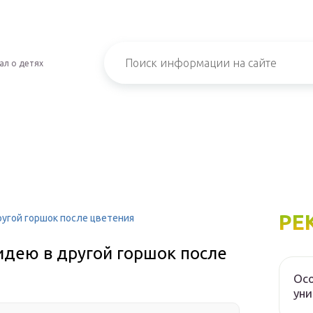
ал о детях
РЕ
ругой горшок после цветения
идею в другой горшок после
Осо
уни