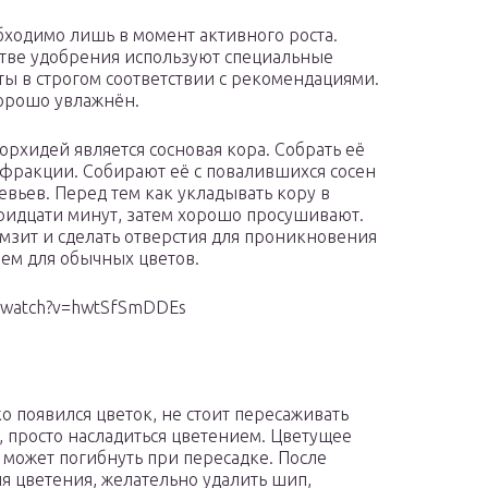
ходимо лишь в момент активного роста.
стве удобрения используют специальные
ты в строгом соответствии с рекомендациями.
хорошо увлажнён.
рхидей является сосновая кора. Собрать её
 фракции. Собирают её с повалившихся сосен
вьев. Перед тем как укладывать кору в
тридцати минут, затем хорошо просушивают.
мзит и сделать отверстия для проникновения
чем для обычных цветов.
m/watch?v=hwtSfSmDDEs
ко появился цветок, не стоит пересаживать
, просто насладиться цветением. Цветущее
 может погибнуть при пересадке. После
я цветения, желательно удалить шип,