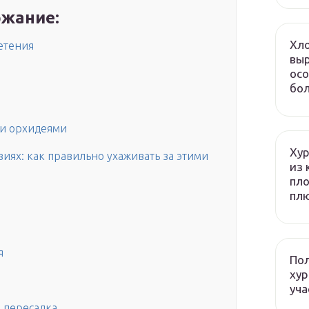
жание:
Хло
етения
выр
осо
бол
ми орхидеями
Хур
иях: как правильно ухаживать за этими
из 
пло
плю
я
Пол
хур
уча
а пересадка