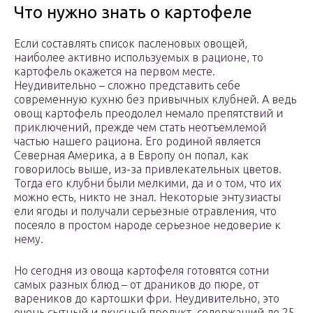
Что нужно знать о картофеле
Если составлять список пасленовых овощей,
наиболее активно используемых в рационе, то
картофель окажется на первом месте.
Неудивительно – сложно представить себе
современную кухню без привычных клубней. А ведь
овощ картофель преодолел немало препятствий и
приключений, прежде чем стать неотъемлемой
частью нашего рациона. Его родиной является
Северная Америка, а в Европу он попал, как
говорилось выше, из-за привлекательных цветов.
Тогда его клубни были мелкими, да и о том, что их
можно есть, никто не знал. Некоторые энтузиасты
ели ягоды и получали серьезные отравления, что
посеяло в простом народе серьезное недоверие к
нему.
Но сегодня из овоща картофеля готовятся сотни
самых разных блюд – от драников до пюре, от
вареников до картошки фри. Неудивительно, это
очень сытный и вкусный продукт, содержащий до 25