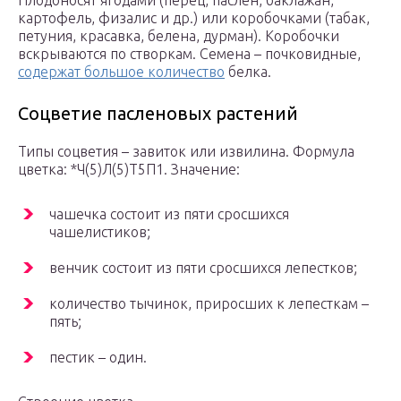
Плодоносят ягодами (перец, паслен, баклажан,
картофель, физалис и др.) или коробочками (табак,
петуния, красавка, белена, дурман). Коробочки
вскрываются по створкам. Семена – почковидные,
содержат большое количество
белка.
Соцветие пасленовых растений
Типы соцветия – завиток или извилина. Формула
цветка: *Ч(5)Л(5)Т5П1. Значение:
чашечка состоит из пяти сросшихся
чашелистиков;
венчик состоит из пяти сросшихся лепестков;
количество тычинок, приросших к лепесткам –
пять;
пестик – один.