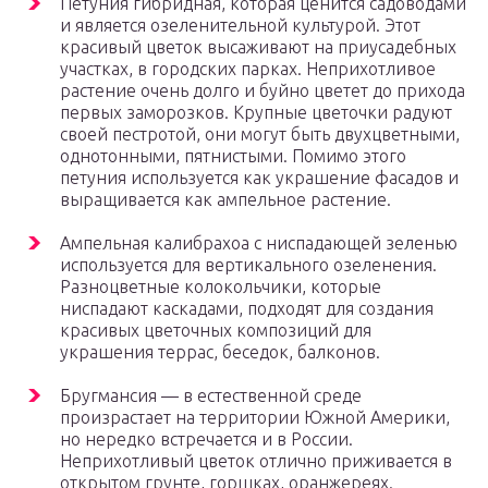
Петуния гибридная, которая ценится садоводами
и является озеленительной культурой. Этот
красивый цветок высаживают на приусадебных
участках, в городских парках. Неприхотливое
растение очень долго и буйно цветет до прихода
первых заморозков. Крупные цветочки радуют
своей пестротой, они могут быть двухцветными,
однотонными, пятнистыми. Помимо этого
петуния используется как украшение фасадов и
выращивается как ампельное растение.
Ампельная калибрахоа с ниспадающей зеленью
используется для вертикального озеленения.
Разноцветные колокольчики, которые
ниспадают каскадами, подходят для создания
красивых цветочных композиций для
украшения террас, беседок, балконов.
Бругмансия — в естественной среде
произрастает на территории Южной Америки,
но нередко встречается и в России.
Неприхотливый цветок отлично приживается в
открытом грунте, горшках, оранжереях.