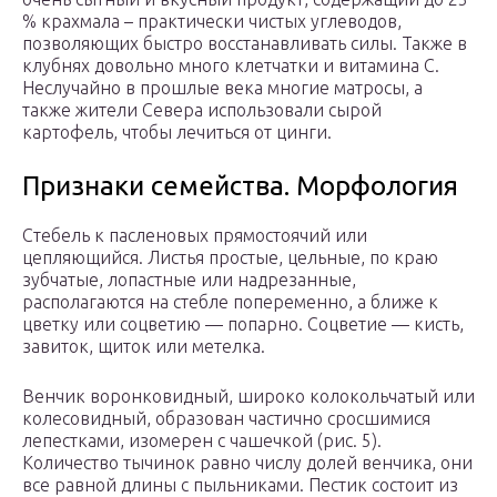
% крахмала – практически чистых углеводов,
позволяющих быстро восстанавливать силы. Также в
клубнях довольно много клетчатки и витамина С.
Неслучайно в прошлые века многие матросы, а
также жители Севера использовали сырой
картофель, чтобы лечиться от цинги.
Признаки семейства. Морфология
Стебель к пасленовых прямостоячий или
цепляющийся. Листья простые, цельные, по краю
зубчатые, лопастные или надрезанные,
располагаются на стебле попеременно, а ближе к
цветку или соцветию — попарно. Соцветие — кисть,
завиток, щиток или метелка.
Венчик воронковидный, широко колокольчатый или
колесовидный, образован частично сросшимися
лепестками, изомерен с чашечкой (рис. 5).
Количество тычинок равно числу долей венчика, они
все равной длины с пыльниками. Пестик состоит из