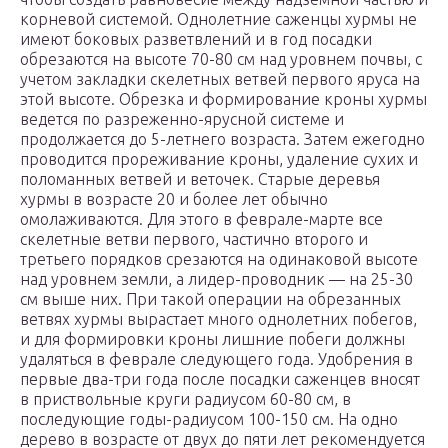
корневой системой. Однолетние саженцы хурмы не
имеют боковых разветвлений и в год посадки
обрезаются на высоте 70-80 см над уровнем почвы, с
учетом закладки скелетных ветвей первого яруса на
этой высоте. Обрезка и формирование кроны хурмы
ведется по разреженно-ярусной системе и
продолжается до 5-летнего возраста. Затем ежегодно
проводится прореживание кроны, удаление сухих и
поломанных ветвей и веточек. Старые деревья
хурмы в возрасте 20 и более лет обычно
омолаживаются. Для этого в феврале-марте все
скелетные ветви первого, частично второго и
третьего порядков срезаются на одинаковой высоте
над уровнем земли, а лидер-проводник — на 25-30
см выше них. При такой операции на обрезанных
ветвях хурмы вырастает много однолетних побегов,
и для формировки кроны лишние побеги должны
удаляться в феврале следующего года. Удобрения в
первые два-три года после посадки саженцев вносят
в приствольные круги радиусом 60-80 см, в
последующие годы-радиусом 100-150 см. На одно
дерево в возрасте от двух до пяти лет рекомендуется