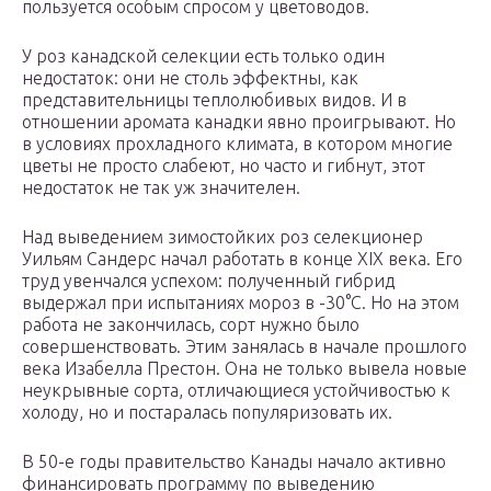
пользуется особым спросом у цветоводов.
У роз канадской селекции есть только один
недостаток: они не столь эффектны, как
представительницы теплолюбивых видов. И в
отношении аромата канадки явно проигрывают. Но
в условиях прохладного климата, в котором многие
цветы не просто слабеют, но часто и гибнут, этот
недостаток не так уж значителен.
Над выведением зимостойких роз селекционер
Уильям Сандерс начал работать в конце ХIX века. Его
труд увенчался успехом: полученный гибрид
выдержал при испытаниях мороз в -30°С. Но на этом
работа не закончилась, сорт нужно было
совершенствовать. Этим занялась в начале прошлого
века Изабелла Престон. Она не только вывела новые
неукрывные сорта, отличающиеся устойчивостью к
холоду, но и постаралась популяризовать их.
В 50-е годы правительство Канады начало активно
финансировать программу по выведению