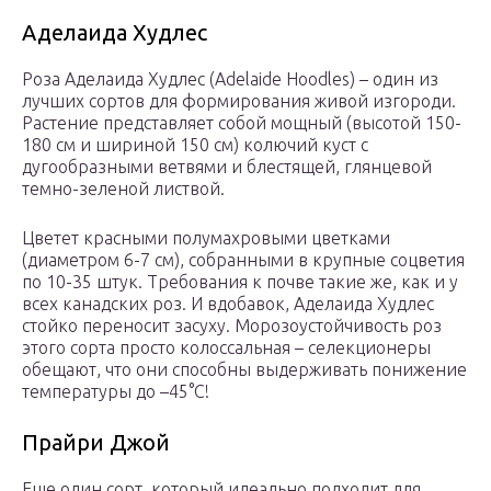
Аделаида Худлес
Роза Аделаида Худлес (Adelaide Hoodles) – один из
лучших сортов для формирования живой изгороди.
Растение представляет собой мощный (высотой 150-
180 см и шириной 150 см) колючий куст с
дугообразными ветвями и блестящей, глянцевой
темно-зеленой листвой.
Цветет красными полумахровыми цветками
(диаметром 6-7 см), собранными в крупные соцветия
по 10-35 штук. Требования к почве такие же, как и у
всех канадских роз. И вдобавок, Аделаида Худлес
стойко переносит засуху. Морозоустойчивость роз
этого сорта просто колоссальная – селекционеры
обещают, что они способны выдерживать понижение
температуры до –45°C!
Прайри Джой
Еще один сорт, который идеально подходит для