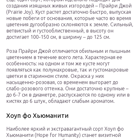
создания изящных живых изгородей – Прайри Джой
(Prairie Joy). Куст растет достаточно быстро, выпуская
новые побеги от основания, которые часто во время
цветения дугообразно склоняются к земле. Сильный,
ветвистый и густооблиственный, в высоту он
достигает 100-150 см, в ширину – до 125 см.
Роза Прайри Джой отличается обильным и пышным
цветением в течение всего лета. Характерная ее
особенность: на одном и том же кусте могут
появляться как полумахровые, так и густомахровые
цветки в старинном стиле. Окраска у них
насыщенно-розовая, со временем выгорает до
слабо-розового оттенка. Они достаточно крупные –
до 6-7 см в диаметре, распускаются по одному или в
кистях до 6 штук, обладают слабым ароматом.
Хоуп фо Хьюманити
Наиболее яркий и экстравагантный сорт Хоуп фо
Хьюманити (Hope for Humanity) станет визитной