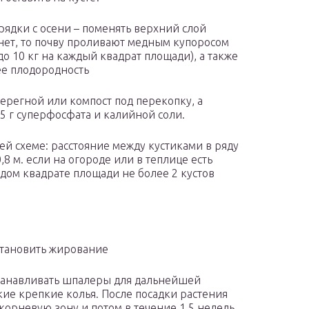
рядки с осени – поменять верхний слой
 нет, то почву проливают медным купоросом
о 10 кг на каждый квадрат площади), а также
ее плодородность
ерегной или компост под перекопку, а
5 г суперфосфата и калийной соли.
й схеме: расстояние между кустиками в ряду
0,8 м. если на огороде или в теплице есть
дом квадрате площади не более 2 кустов
становить жирование
станавливать шпалеры для дальнейшей
кие крепкие колья. После посадки растения
корневую зону и потом в течение 1,5 недель