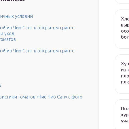
личных условий
Хло
выр
 «Чио Чио Сан» в открытом грунте
осо
и уход
бол
томатов
 «Чио Чио Сан» в открытом грунте
Хур
из 
пло
плю
о
истики томатов «Чио Чио Сан» с фото
Пол
хур
уча