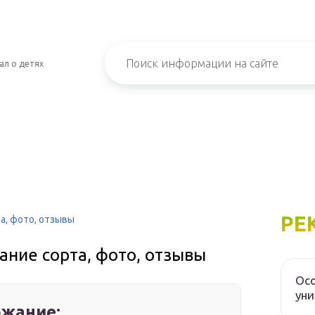
ал о детях
РЕ
а, фото, отзывы
ание сорта, фото, отзывы
Осо
уни
жание: