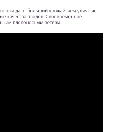
что они дают больший урожай, чем уличные
овые качества плодов. Своевременное
шним плодоносным ветвям.