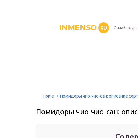
INMENSO
RU
Онлайн-журн
Home
Помидоры чио-чио-сан: описание сорт
Помидоры чио-чио-сан: опис
Содер