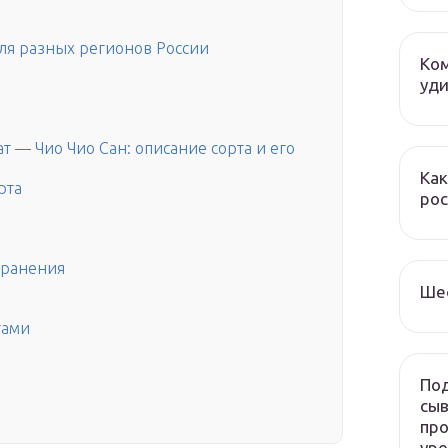
для разных регионов России
Ком
уди
— Чио Чио Сан: описание сорта и его
Как
рта
рос
хранения
Ше
тами
Под
сыв
про
ур