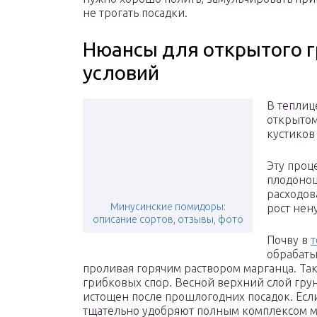
не трогать посадки.
Нюансы для открытого г
условий
В теплиц
открытом
кустико
Эту проц
плодонош
расходов
Минусинские помидоры:
рост нен
описание сортов, отзывы, фото
Почву в
т
обрабаты
проливая горячим раствором марганца. Та
грибковых спор. Весной верхний слой грун
истощен после прошлогодних посадок. Если
тщательно удобряют полным комплексом 