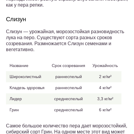
как у пера репки.
Слизун
Слизун — урожайная, морозостойкая разновидность
лука на перо. Существуют сорта разных сроков
созревания. Размножается Слизун семенами и
вегетативно.
Название
Срок созревания
Урожайность
Широколистный
раннеспелый
2 кг/м²
Кладезь здоровья
раннеспелый
4 кг/м²
Лидер
среднеспелый
3,3 кг/м²
Грин
среднеспелый
6 кг/м²
Самое большое количество пера дает морозостойкий,
сибирский сорт Грин. На одном месте этот вид может