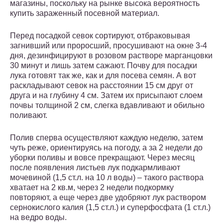
магазины, поскольку на рынке высока вероятность
купить зараженный посевной материал.
Перед посадкой севок сортируют, отбраковывая
загнивший или проросший, просушивают на окне 3-4
дня, дезинфицируют в розовом растворе марганцовки
30 минут и лишь затем сажают. Почву для посадки
лука готовят так же, как и для посева семян. А вот
раскладывают севок на расстоянии 15 см друг от
друга и на глубину 4 см. Затем их присыпают слоем
почвы толщиной 2 см, слегка вдавливают и обильно
поливают.
Полив сперва осуществляют каждую неделю, затем
чуть реже, ориентируясь на погоду, а за 2 недели до
уборки поливы и вовсе прекращают. Через месяц
после появления листьев лук подкармливают
мочевиной (1,5 ст.л. на 10 л воды) – такого раствора
хватает на 2 кв.м, через 2 недели подкормку
повторяют, а еще через две удобряют лук раствором
сернокислого калия (1,5 ст.л.) и суперфосфата (1 ст.л.)
на ведро воды.