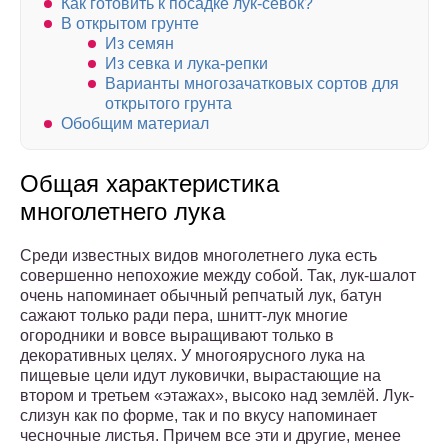
Как готовить к посадке лук-севок?
В открытом грунте
Из семян
Из севка и лука-репки
Варианты многозачатковых сортов для
открытого грунта
Обобщим материал
Общая характеристика
многолетнего лука
Среди известных видов многолетнего лука есть
совершенно непохожие между собой. Так, лук-шалот
очень напоминает обычный репчатый лук, батун
сажают только ради пера, шнитт-лук многие
огородники и вовсе выращивают только в
декоративных целях. У многоярусного лука на
пищевые цели идут луковички, вырастающие на
втором и третьем «этажах», высоко над землёй. Лук-
слизун как по форме, так и по вкусу напоминает
чесночные листья. Причем все эти и другие, менее