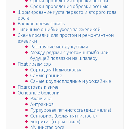
Сроки проведения обрезки весной
Сроки проведения обрезки осенью
Формирование куста первого и второго года
роста
В какое время сажать
Типичные ошибки ухода за ежевикой
Схема посадки для простой и ремонтантной
ежевики
Расстояние между кустами
Между рядами с учётом штамба или
будущей подвязки на шпалеру
Подбираем сорт
Сорта для Подмосковья
Самые ранние
Самые крупноплодные и урожайные
Подготовка к зиме
Основные болезни
Ржавчина
Антракноз
Пурпуровая пятнистость (дидимелла)
Септориоз (белая пятнистость)
Ботритис (серая гниль)
Мучнистая роса