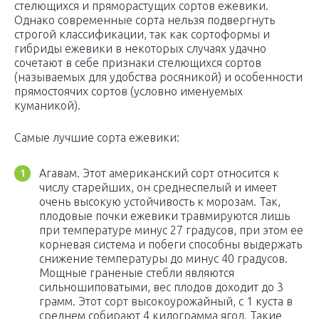
стелющихся и пряморастущих сортов ежевики.
Однако современные сорта нельзя подвергнуть
строгой классификации, так как сортоформы и
гибриды ежевики в некоторых случаях удачно
сочетают в себе признаки стелющихся сортов
(называемых для удобства росяникой) и особенности
прямостоячих сортов (условно именуемых
куманикой).
Самые лучшие сорта ежевики:
Агавам. Этот американский сорт относится к
числу старейших, он среднеспелый и имеет
очень высокую устойчивость к морозам. Так,
плодовые почки ежевики травмируются лишь
при температуре минус 27 градусов, при этом ее
корневая система и побеги способны выдержать
снижение температуры до минус 40 градусов.
Мощные граненые стебли являются
сильношиповатыми, вес плодов доходит до 3
грамм. Этот сорт высокоурожайный, с 1 куста в
среднем собирают 4 килограмма ягод. Такие