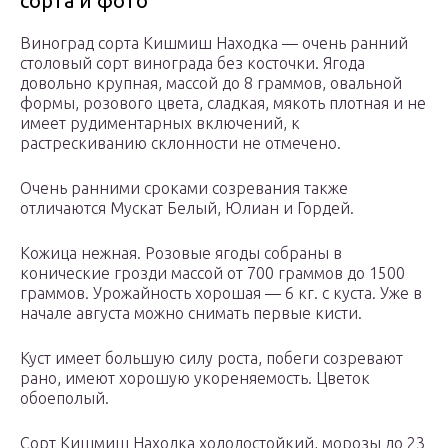
сорта и фото
Виноград сорта Кишмиш Находка — очень ранний
столовый сорт винограда без косточки. Ягода
довольно крупная, массой до 8 граммов, овальной
формы, розового цвета, сладкая, мякоть плотная и не
имеет рудиментарных включений, к
растрескиванию склонности не отмечено.
Очень ранними сроками созревания также
отличаются Мускат Белый, Юлиан и Гордей.
Кожица нежная. Розовые ягоды собраны в
конические грозди массой от 700 граммов до 1500
граммов. Урожайность хорошая — 6 кг. с куста. Уже в
начале августа можно снимать первые кисти.
Куст имеет большую силу роста, побеги созревают
рано, имеют хорошую укореняемость. Цветок
обоеполый.
Сорт Кишмиш Находка холодостойкий, морозы до 23