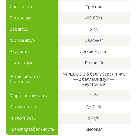
Сила роста
Средний
Вес грозди
400-800 г.
Вес ягоды
6-7г.
Форма ягоды
Овальная
Вкус ягоды
Легкий мускат
Цвет ягоды
Розовый
Милдью 3-3,5 баллаСерая гниль
Устойчивость к
— 2 баллаОидиум —
болезням
неустойчив
Морозостойкость
-24°С
Сахаристость
До 21 %
Кислотность
6-7г/л.
Транспортабельность
Высокая