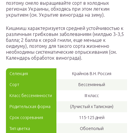
поэтому смело выращивайте сорт в холодных
регионах Украины, обходясь при этом легким
укрытием (см. Укрытие винограда на зиму).
Кишмиш характеризуется средней устойчивостью к
различным грибковым заболеваниям (милдью 3-3,5
балла; 2 балла к серой гнили, еще меньше к
оидиуму), поэтому для такого сорта жизненно
необходимы систематические опрыскивания (см.
Календарь обработок винограда).
Селекция
Крайнов В.Н. Россия
Сорт
Бессемянный
Класс бессемянности
III класс
Родительская форма
(Лучистый х Талисман)
Срок созревания
115-125 дней
Тип цветка
Обоеполый