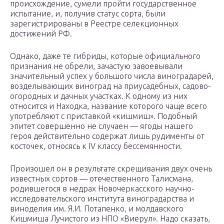
происхождение, сумели пройти государственное
испытание, и, получив статус сорта, были
зарегистрированы в Реестре селекционных
достижений РФ.
Однако, даже те гибриды, которые официального
признания не обрели, зачастую завоевывали
значительный успех у большого числа виноградарей,
возделывающих виноград на приусадебных, садово-
огородных и дачных участках. К одному из них
относится и Находка, название которого чаще всего
употребляют с приставкой «кишмиш». Подобный
эпитет совершенно не случаен — ягоды нашего
героя действительно содержат лишь рудименты от
косточек, относясь к IV классу бессемянности.
Произошел он в результате скрещивания двух очень
известных сортов — отечественного Талисмана,
родившегося в недрах Новочеркасского научно-
исследовательского института виноградарства и
виноделия им. Я.И. Потапенко, и молдавского
Кишмиша Лучистого из НПО «Виерул». Надо сказать,